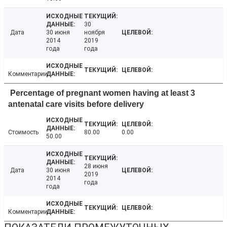
30
Дата
30 июня
ноября
2014
2019
года
года
Комментарии
Percentage of pregnant women having at least 3
antenatal care visits before delivery
Стоимость
80.00
0.00
50.00
28 июня
Дата
30 июня
2019
2014
года
года
Комментарии