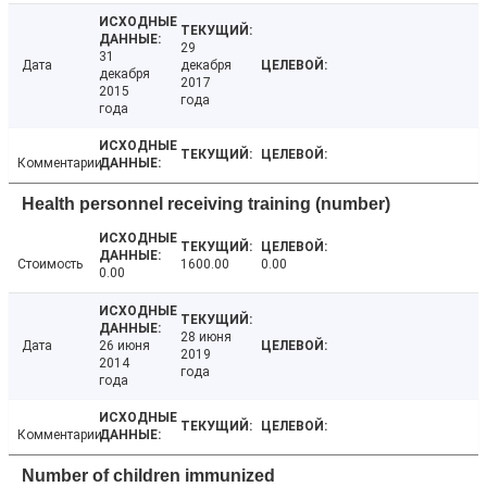
29
31
Дата
декабря
декабря
2017
2015
года
года
Комментарии
Health personnel receiving training (number)
Стоимость
1600.00
0.00
0.00
28 июня
Дата
26 июня
2019
2014
года
года
Комментарии
Number of children immunized