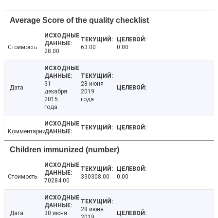
Average Score of the quality checklist
Стоимость
63.00
0.00
28.00
31
28 июня
Дата
декабря
2019
2015
года
года
Комментарии
Children immunized (number)
Стоимость
330308.00
0.00
70284.00
28 июня
Дата
30 июня
2019