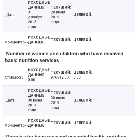
31
28 июня
Дата
декабря
2019
2015
года
года
Комментарии
Number of women and children who have received
basic nutrition services
Стоимость
976312.00
0.00
0.00
30 июня
Дата
30 июня
2019
2014
года
года
Комментарии
People who have received essential health, nutrition,