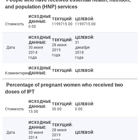
and population (HNP) services
Стоимость
1199715.00
1199715.00
0.00
31
28 июня
Дата
30 июня
декабря
2019
2014
2018
года
года
года
Комментарии
Percentage of pregnant women who received two
doses of IPT
Стоимость
30.00
0.00
15.00
28 июня
Дата
30 июня
2019
2014