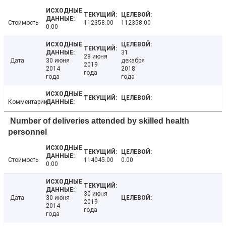
Стоимость
112358.00
112358.00
0.00
31
28 июня
Дата
30 июня
декабря
2019
2014
2018
года
года
года
Комментарии
Number of deliveries attended by skilled health
personnel
Стоимость
114045.00
0.00
0.00
30 июня
Дата
30 июня
2019
2014
года
года