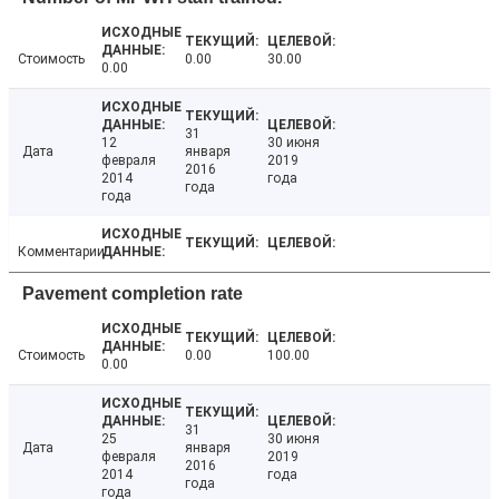
Стоимость
0.00
30.00
0.00
31
12
30 июня
Дата
января
февраля
2019
2016
2014
года
года
года
Комментарии
Pavement completion rate
Стоимость
0.00
100.00
0.00
31
25
30 июня
Дата
января
февраля
2019
2016
2014
года
года
года