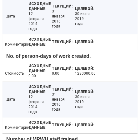
31
12
30 июня
Дата
января
февраля
2019
2016
2014
года
года
года
Комментарии
No. of person-days of work created.
Стоимость
0.00
1280000.00
0.00
31
12
30 июня
Дата
января
февраля
2019
2016
2014
года
года
года
Комментарии
Number of MPWH staff trained.