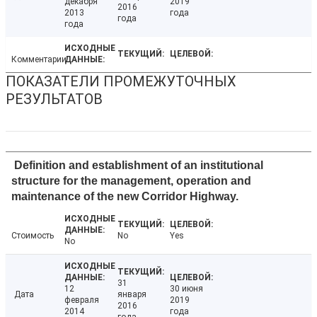
декабря
2019
2016
2013
года
года
года
Комментарии
ПОКАЗАТЕЛИ ПРОМЕЖУТОЧНЫХ
РЕЗУЛЬТАТОВ
Definition and establishment of an institutional
structure for the management, operation and
maintenance of the new Corridor Highway.
Стоимость
No
Yes
No
31
12
30 июня
Дата
января
февраля
2019
2016
2014
года