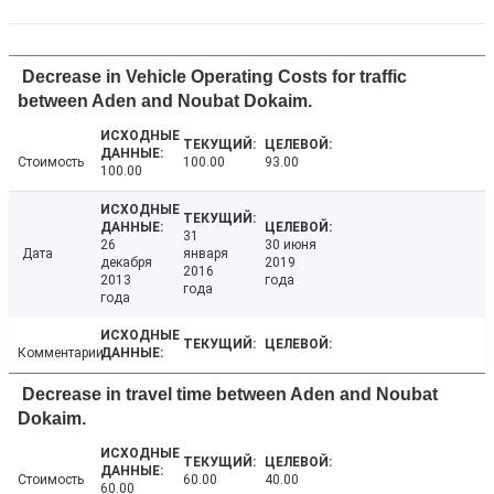
Decrease in Vehicle Operating Costs for traffic
between Aden and Noubat Dokaim.
Стоимость
100.00
93.00
100.00
31
26
30 июня
Дата
января
декабря
2019
2016
2013
года
года
года
Комментарии
Decrease in travel time between Aden and Noubat
Dokaim.
Стоимость
60.00
40.00
60.00