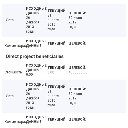
31
26
30 июня
Дата
января
декабря
2019
2016
2013
года
года
года
Комментарии
Direct project beneficiaries
Стоимость
0.00
4000000.00
0.00
31
26
30 июня
Дата
января
декабря
2019
2016
2013
года
года
года
Комментарии