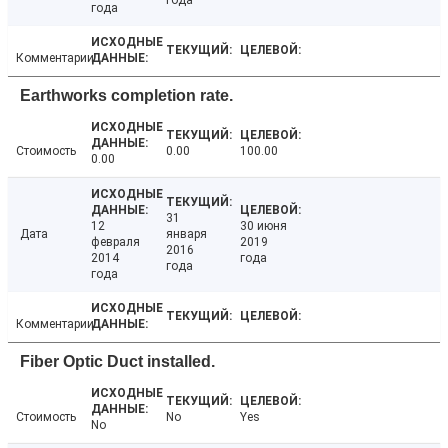
года
года
Комментарии
Earthworks completion rate.
Стоимость
0.00
100.00
0.00
31
12
30 июня
Дата
января
февраля
2019
2016
2014
года
года
года
Комментарии
Fiber Optic Duct installed.
Стоимость
No
Yes
No