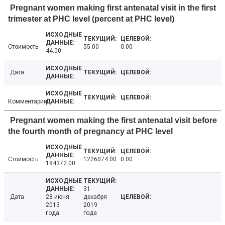
Pregnant women making first antenatal visit in the first
trimester at PHC level (percent at PHC level)
Стоимость
55.00
0.00
44.00
Дата
Комментарии
Pregnant women making the first antenatal visit before
the fourth month of pregnancy at PHC level
Стоимость
1226074.00
0.00
184372.00
31
Дата
28 июня
декабря
2013
2019
года
года