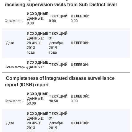
receiving supervision visits from Sub-District level
Стоимость
0.00
0.00
0.00
31
Дата
28 июня
декабря
2013
2019
года
года
Комментарии
Completeness of Integrated disease surveillance
report (IDSR) report
Стоимость
90.50
0.00
53.00
31
Дата
28 июня
декабря
2013
2019