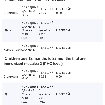
Стоимость
74.39
0.00
78.13
31
Дата
28 июня
декабря
2013
2019
года
года
Комментарии
Children age 12 months to 23 months that are
immunized measles 2 (PHC level)
Стоимость
80.92
0.00
69.00
31
Дата
28 июня
декабря
2013
2019
года
года