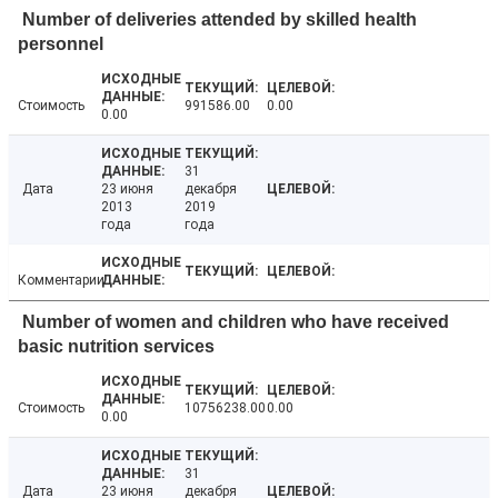
Number of deliveries attended by skilled health
personnel
Стоимость
991586.00
0.00
0.00
31
Дата
23 июня
декабря
2013
2019
года
года
Комментарии
Number of women and children who have received
basic nutrition services
Стоимость
10756238.00
0.00
0.00
31
Дата
23 июня
декабря