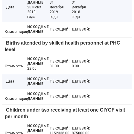
31
31
Дата
28 июня
декабря
декабря
2013
2019
2018
года
года
года
Комментарии
Births attended by skilled health personnel at PHC
level
Стоимость
31.00
0.00
22.00
Дата
Комментарии
Children under two receiving at least one CIYCF visit
per month
Стоимость
1152336.00
875000.00