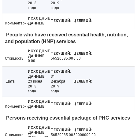
2013
2019
года
года
Комментарии
People who have received essential health, nutrition,
and population (HNP) services
Стоимость
56520085.00
0.00
0.00
31
Дата
23 июня
декабря
2013
2019
года
года
Комментарии
Persons receiving essential package of PHC services
Стоимость
56520085.00
50000000.00