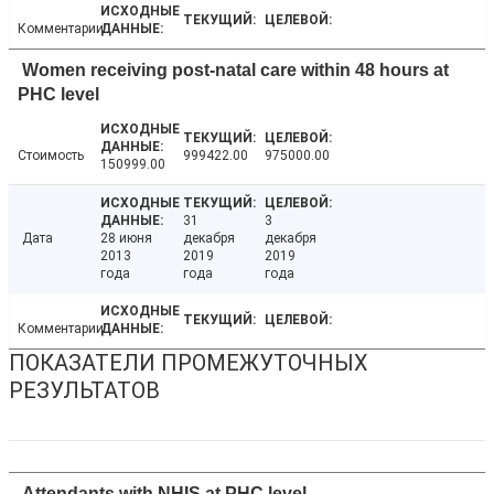
Комментарии
Women receiving post-natal care within 48 hours at
PHC level
Стоимость
999422.00
975000.00
150999.00
31
3
Дата
28 июня
декабря
декабря
2013
2019
2019
года
года
года
Комментарии
ПОКАЗАТЕЛИ ПРОМЕЖУТОЧНЫХ
РЕЗУЛЬТАТОВ
Attendants with NHIS at PHC level