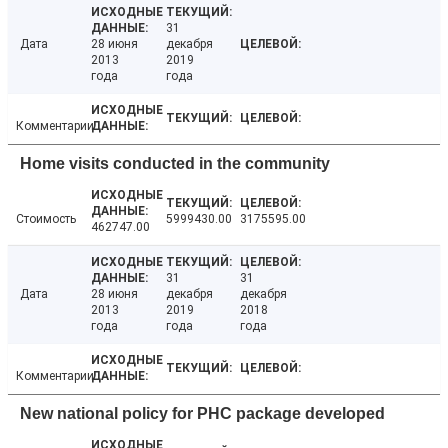
31
Дата
28 июня
декабря
2013
2019
года
года
Комментарии
Home visits conducted in the community
Стоимость
5999430.00
3175595.00
462747.00
31
31
Дата
28 июня
декабря
декабря
2013
2019
2018
года
года
года
Комментарии
New national policy for PHC package developed