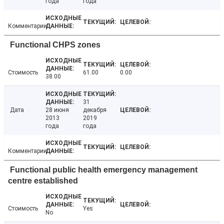
года
года
Комментарии
Functional CHPS zones
Стоимость
61.00
0.00
38.00
31
Дата
28 июня
декабря
2013
2019
года
года
Комментарии
Functional public health emergency management
centre established
Стоимость
Yes
No