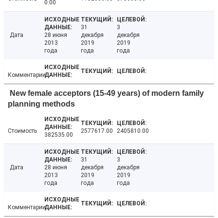
0.00
31
3
Дата
28 июня
декабря
декабря
2013
2019
2019
года
года
года
Комментарии
New female acceptors (15-49 years) of modern family
planning methods
Стоимость
2577617.00
2405810.00
382535.00
31
3
Дата
28 июня
декабря
декабря
2013
2019
2019
года
года
года
Комментарии