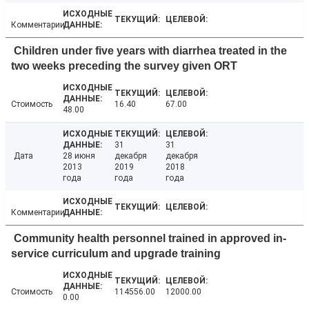
Комментарии
Children under five years with diarrhea treated in the
two weeks preceding the survey given ORT
Стоимость
16.40
67.00
48.00
31
31
Дата
28 июня
декабря
декабря
2013
2019
2018
года
года
года
Комментарии
Community health personnel trained in approved in-
service curriculum and upgrade training
Стоимость
114556.00
12000.00
0.00