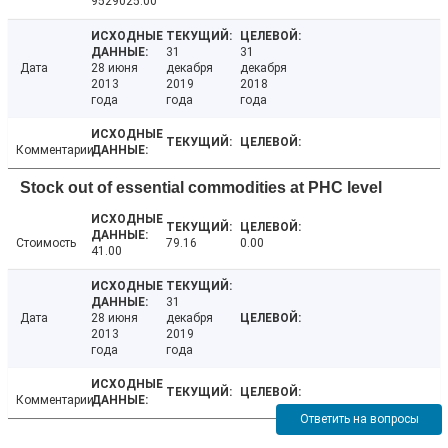
9529025.00
31
31
Дата
28 июня
декабря
декабря
2013
2019
2018
года
года
года
Комментарии
Stock out of essential commodities at PHC level
Стоимость
79.16
0.00
41.00
31
Дата
28 июня
декабря
2013
2019
года
года
Комментарии
Ответить на вопросы