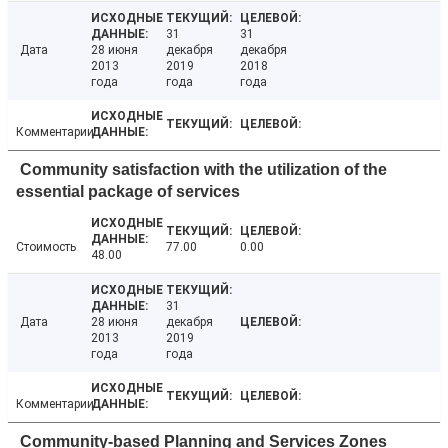
31
31
Дата
28 июня
декабря
декабря
2013
2019
2018
года
года
года
Комментарии
Community satisfaction with the utilization of the
essential package of services
Стоимость
77.00
0.00
48.00
31
Дата
28 июня
декабря
2013
2019
года
года
Комментарии
Community-based Planning and Services Zones