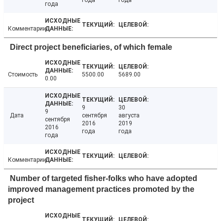
года
года
года
Комментарии
Direct project beneficiaries, of which female
Стоимость
5500.00
5689.00
0.00
9
30
9
Дата
сентября
августа
сентября
2016
2019
2016
года
года
года
Комментарии
Number of targeted fisher-folks who have adopted
improved management practices promoted by the
project