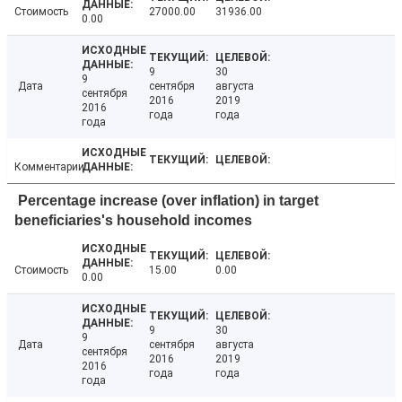
Стоимость
27000.00
31936.00
0.00
9
30
9
Дата
сентября
августа
сентября
2016
2019
2016
года
года
года
Комментарии
Percentage increase (over inflation) in target
beneficiaries's household incomes
Стоимость
15.00
0.00
0.00
9
30
9
Дата
сентября
августа
сентября
2016
2019
2016
года
года
года