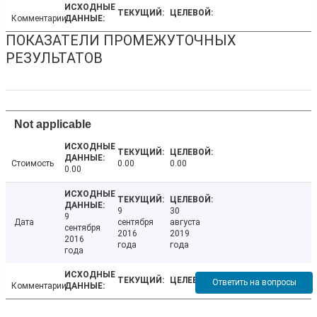
Комментарии
ПОКАЗАТЕЛИ ПРОМЕЖУТОЧНЫХ
РЕЗУЛЬТАТОВ
Not applicable
Стоимость
0.00
0.00
0.00
9
30
9
Дата
сентября
августа
сентября
2016
2019
2016
года
года
года
Ответить на вопросы
Комментарии