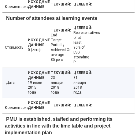
Комментарии
Number of attendees at learning events
Representatives
End
of at
Target
least
Partially
Стоимость
90% of
0 (zero)
Achieved.On
LSG
average
attending
85 perc
P
23
31
Дата
19 июня
января
января
2015
2018
2018
года
года
года
Комментарии
PMU is established, staffed and performing its
activities in line with the lime table and project
implementation plan