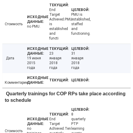
End
Target
PMU is
Achieved.PMU
established,
Стоимость
is
staffed
no PMU.
established
and
and
functioning.
functi
23
31
Дата
19 июня
января
января
2015
2018
2018
года
года
года
Комментарии
Quarterly trainings for COP RPs take place according
to schedule
8
End
quarterly
Target
PTP
no
Achieved.Ten
learning
Стоимость