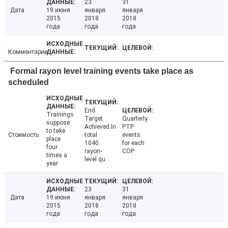
23
31
Дата
19 июня
января
января
2015
2018
2018
года
года
года
Комментарии
Formal rayon level training events take place as
scheduled
End
Trainings
Target
Quarterly
suppose
Achieved.In
PTP
to take
Стоимость
total
events
place
1040
for each
four
rayon-
COP
times a
level qu
year
23
31
Дата
19 июня
января
января
2015
2018
2018
года
года
года