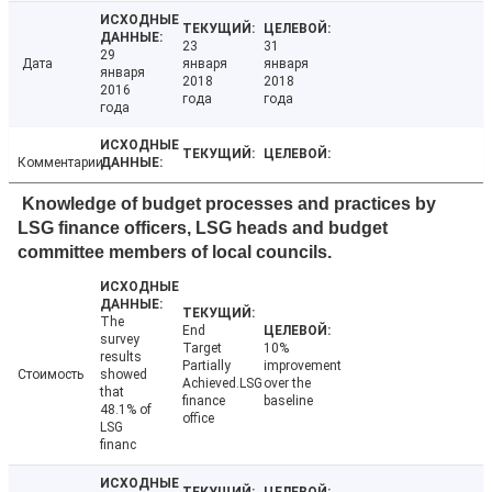
23
31
29
Дата
января
января
января
2018
2018
2016
года
года
года
Комментарии
Knowledge of budget processes and practices by
LSG finance officers, LSG heads and budget
committee members of local councils.
The
End
survey
Target
10%
results
Partially
improvement
Стоимость
showed
Achieved.LSG
over the
that
finance
baseline
48.1% of
office
LSG
financ