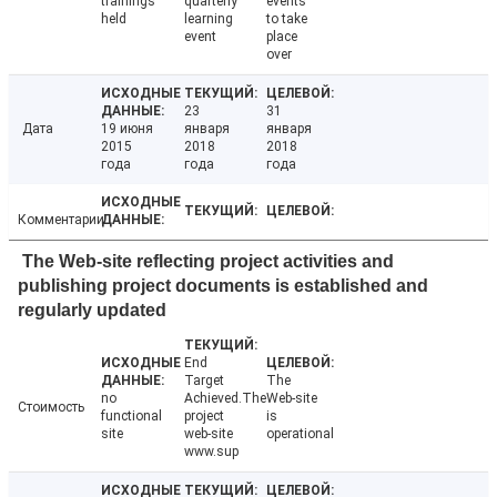
trainings
quarterly
events
held
learning
to take
event
place
over
23
31
Дата
19 июня
января
января
2015
2018
2018
года
года
года
Комментарии
The Web-site reflecting project activities and
publishing project documents is established and
regularly updated
End
Target
The
no
Achieved.The
Web-site
Стоимость
functional
project
is
site
web-site
operational
www.sup