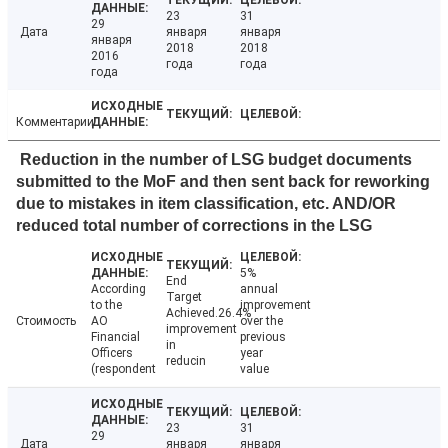
23
31
29
Дата
января
января
января
2018
2018
2016
года
года
года
Комментарии
Reduction in the number of LSG budget documents
submitted to the MoF and then sent back for reworking
due to mistakes in item classification, etc. AND/OR
reduced total number of corrections in the LSG
5%
End
According
annual
Target
to the
improvement
Achieved.26.4%
Стоимость
AO
over the
improvement
Financial
previous
in
Officers
year
reducin
(respondent
value
23
31
29
Дата
января
января