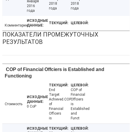
января
2018
2018
2016
года
года
года
Комментарии
ПОКАЗАТЕЛИ ПРОМЕЖУТОЧНЫХ
РЕЗУЛЬТАТОВ
COP of Financial Offciers is Established and
Functioning
End
COP of
Target
Financial
Achieved.COP
Offciers
Стоимость
of
is
0 CoP
Financial
Established
Officers
and
is
Funct