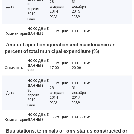
28
31
30
Дата
февраля
декабря
апреля
2014
2015
2010
года
года
года
Комментарии
Amount spent on operation and maintenance as
percent of total municipal expenditure (%)
Стоимость
17.00
20.00
8.00
28
31
30
Дата
февраля
декабря
апреля
2014
2017
2010
года
года
года
Комментарии
Bus stations, terminals or lorry stands constructed or