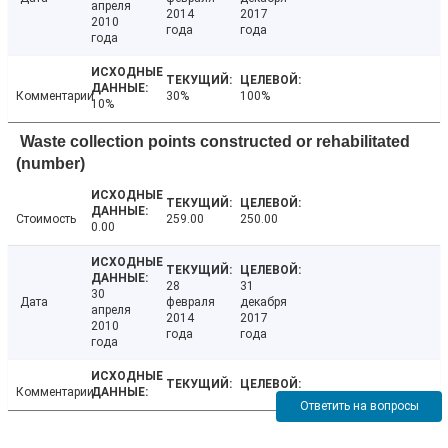
апреля
2014
2017
2010
года
года
года
Комментарии
30%
100%
10%
Waste collection points constructed or rehabilitated
(number)
Стоимость
259.00
250.00
0.00
28
31
30
Дата
февраля
декабря
апреля
2014
2017
2010
года
года
года
Комментарии
Ответить на вопросы