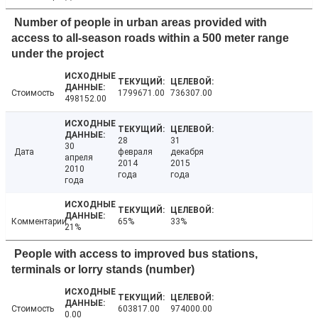
Number of people in urban areas provided with
access to all-season roads within a 500 meter range
under the project
Стоимость
1799671.00
736307.00
498152.00
28
31
30
Дата
февраля
декабря
апреля
2014
2015
2010
года
года
года
Комментарии
65%
33%
21%
People with access to improved bus stations,
terminals or lorry stands (number)
Стоимость
603817.00
974000.00
0.00