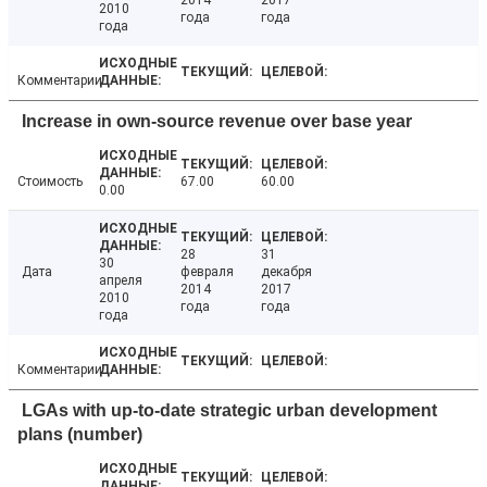
2014
2017
2010
года
года
года
Комментарии
Increase in own-source revenue over base year
Стоимость
67.00
60.00
0.00
28
31
30
Дата
февраля
декабря
апреля
2014
2017
2010
года
года
года
Комментарии
LGAs with up-to-date strategic urban development
plans (number)