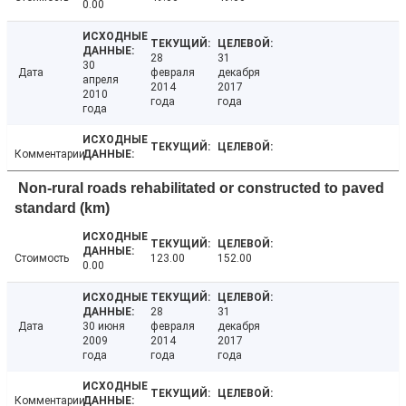
0.00
28
31
30
Дата
февраля
декабря
апреля
2014
2017
2010
года
года
года
Комментарии
Non-rural roads rehabilitated or constructed to paved
standard (km)
Стоимость
123.00
152.00
0.00
28
31
Дата
30 июня
февраля
декабря
2009
2014
2017
года
года
года
Комментарии