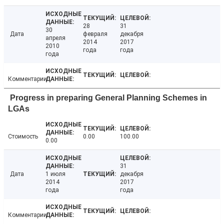
28
31
30
Дата
февраля
декабря
апреля
2014
2017
2010
года
года
года
Комментарии
Progress in preparing General Planning Schemes in
LGAs
Стоимость
0.00
100.00
0.00
31
Дата
1 июля
декабря
2014
2017
года
года
Комментарии