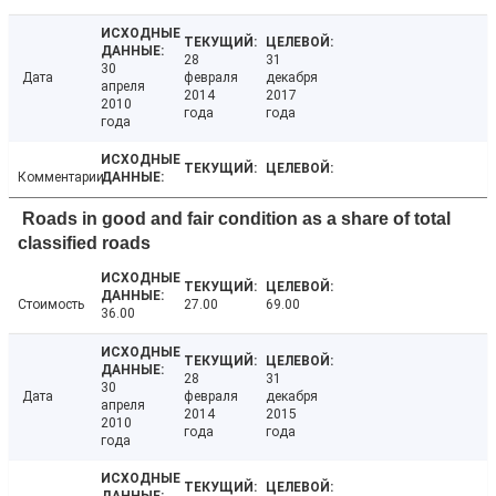
28
31
30
Дата
февраля
декабря
апреля
2014
2017
2010
года
года
года
Комментарии
Roads in good and fair condition as a share of total
classified roads
Стоимость
27.00
69.00
36.00
28
31
30
Дата
февраля
декабря
апреля
2014
2015
2010
года
года
года