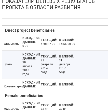
ПОКАЗАТЕЛИ ЦЕЛЕВЫХ РЕЗУЛЬТАТОВ
ПРОЕКТА В ОБЛАСТИ РАЗВИТИЯ
Direct project beneficiaries
Стоимость
620837.00
1483000.00
0.00
28
31
30
Дата
февраля
декабря
апреля
2014
2017
2010
года
года
года
Комментарии
Female beneficiaries
Стоимость
49.00
49.00