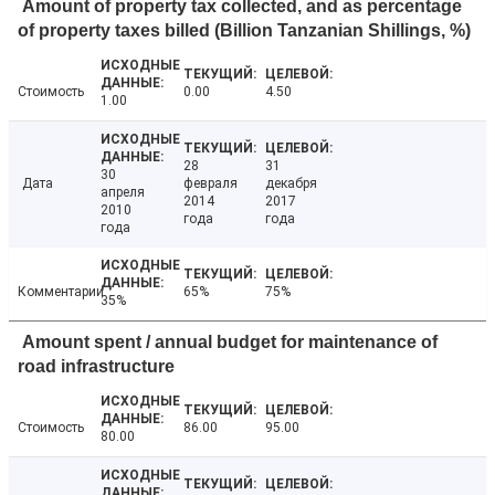
Amount of property tax collected, and as percentage
of property taxes billed (Billion Tanzanian Shillings, %)
Стоимость
0.00
4.50
1.00
28
31
30
Дата
февраля
декабря
апреля
2014
2017
2010
года
года
года
Комментарии
65%
75%
35%
Amount spent / annual budget for maintenance of
road infrastructure
Стоимость
86.00
95.00
80.00