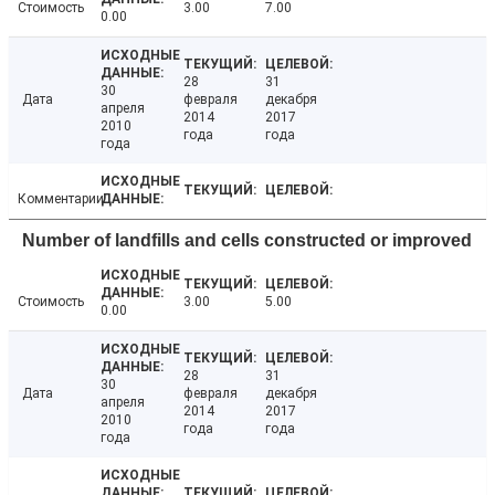
Стоимость
3.00
7.00
0.00
28
31
30
Дата
февраля
декабря
апреля
2014
2017
2010
года
года
года
Комментарии
Number of landfills and cells constructed or improved
Стоимость
3.00
5.00
0.00
28
31
30
Дата
февраля
декабря
апреля
2014
2017
2010
года
года
года