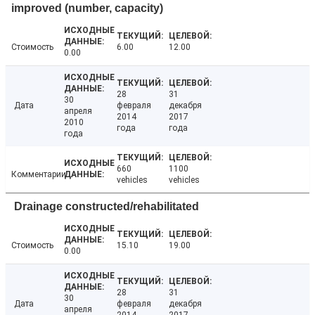
improved (number, capacity)
Стоимость
6.00
12.00
0.00
28
31
30
Дата
февраля
декабря
апреля
2014
2017
2010
года
года
года
660
1100
Комментарии
vehicles
vehicles
Drainage constructed/rehabilitated
Стоимость
15.10
19.00
0.00
28
31
30
Дата
февраля
декабря
апреля