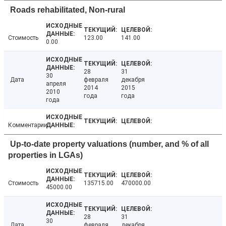
Roads rehabilitated, Non-rural
Стоимость
123.00
141.00
0.00
28
31
30
Дата
февраля
декабря
апреля
2014
2015
2010
года
года
года
Комментарии
Up-to-date property valuations (number, and % of all
properties in LGAs)
Стоимость
135715.00
470000.00
45000.00
28
31
30
Дата
февраля
декабря