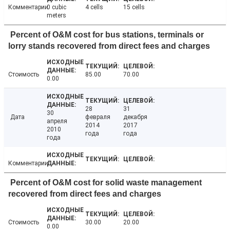
Комментарии
0 cubic
4 cells
15 cells
meters
Percent of O&M cost for bus stations, terminals or
lorry stands recovered from direct fees and charges
Стоимость
85.00
70.00
0.00
28
31
30
Дата
февраля
декабря
апреля
2014
2017
2010
года
года
года
Комментарии
Percent of O&M cost for solid waste management
recovered from direct fees and charges
Стоимость
30.00
20.00
0.00