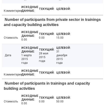
Комментарии
Number of participants from private sector in trainings
and capacity building activities
Стоимость
0.00
15.00
0.00
31
28 мая
Дата
1 марта
декабря
2015
2015
2015
года
года
года
Комментарии
Number of participants in trainings and capacity
building activities
Стоимость
0.00
50.00
0.00