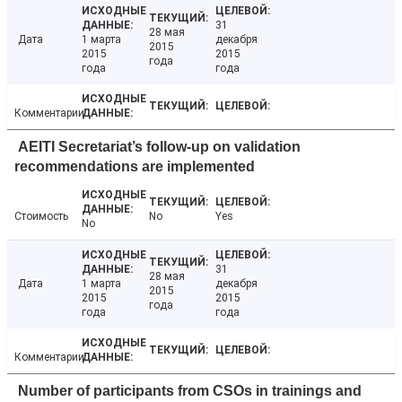
31
28 мая
Дата
1 марта
декабря
2015
2015
2015
года
года
года
Комментарии
AEITI Secretariat’s follow-up on validation
recommendations are implemented
Стоимость
No
Yes
No
31
28 мая
Дата
1 марта
декабря
2015
2015
2015
года
года
года
Комментарии
Number of participants from CSOs in trainings and