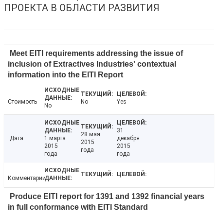
ПРОЕКТА В ОБЛАСТИ РАЗВИТИЯ
Meet EITI requirements addressing the issue of
inclusion of Extractives Industries' contextual
information into the EITI Report
Стоимость
No
Yes
No
31
28 мая
Дата
1 марта
декабря
2015
2015
2015
года
года
года
Комментарии
Produce EITI report for 1391 and 1392 financial years
in full conformance with EITI Standard