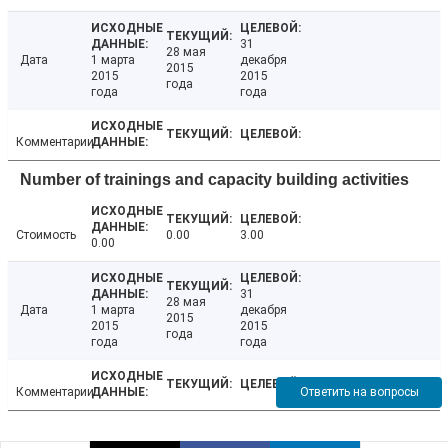
31
28 мая
Дата
1 марта
декабря
2015
2015
2015
года
года
года
Комментарии
Number of trainings and capacity building activities
Стоимость
0.00
3.00
0.00
31
28 мая
Дата
1 марта
декабря
2015
2015
2015
года
года
года
Ответить на вопросы
Комментарии