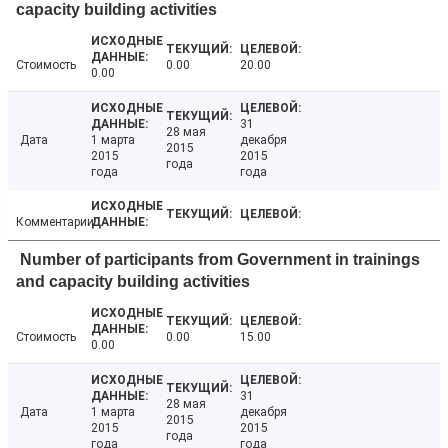
capacity building activities
Стоимость
0.00
20.00
0.00
31
28 мая
Дата
1 марта
декабря
2015
2015
2015
года
года
года
Комментарии
Number of participants from Government in trainings
and capacity building activities
Стоимость
0.00
15.00
0.00
31
28 мая
Дата
1 марта
декабря
2015
2015
2015
года
года
года