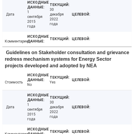
30
1
Дата
декабря
сентября
2022
2015
года
года
Комментарии
Guidelines on Stakeholder consultation and grievance
redress mechanism systems for Energy Sector
projects developed and adopted by NEA
Стоимость
Yes
No
30
1
Дата
декабря
сентября
2022
2015
года
года