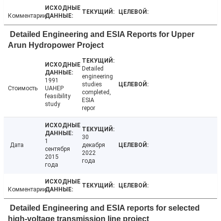
Комментарии
Detailed Engineering and ESIA Reports for Upper
Arun Hydropower Project
Detailed
engineering
1991
studies
Стоимость
UAHEP
completed,
feasibility
ESIA
study
repor
30
1
Дата
декабря
сентября
2022
2015
года
года
Комментарии
Detailed Engineering and ESIA reports for selected
high-voltage transmission line project