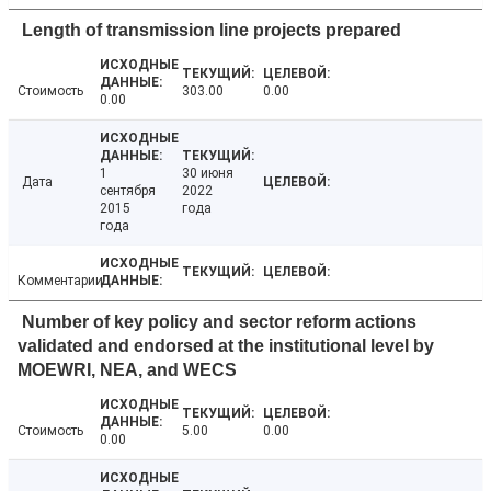
Length of transmission line projects prepared
Стоимость
303.00
0.00
0.00
1
30 июня
Дата
сентября
2022
2015
года
года
Комментарии
Number of key policy and sector reform actions
validated and endorsed at the institutional level by
MOEWRI, NEA, and WECS
Стоимость
5.00
0.00
0.00