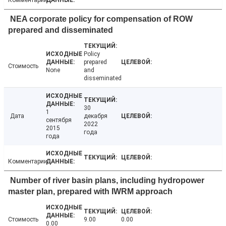
Комментарии
NEA corporate policy for compensation of ROW
prepared and disseminated
Policy
prepared
Стоимость
None
and
disseminated
30
1
Дата
декабря
сентября
2022
2015
года
года
Комментарии
Number of river basin plans, including hydropower
master plan, prepared with IWRM approach
Стоимость
9.00
0.00
0.00