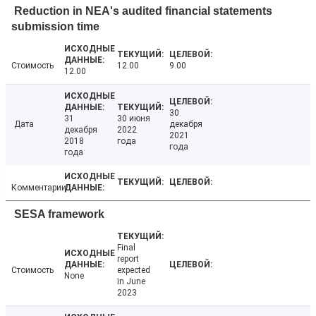
Reduction in NEA's audited financial statements
submission time
Стоимость
12.00
9.00
12.00
30
31
30 июня
Дата
декабря
декабря
2022
2021
2018
года
года
года
Комментарии
SESA framework
Final
report
Стоимость
expected
None
in June
2023