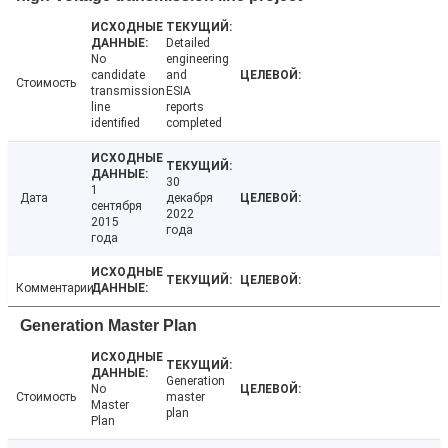
Detailed
No
engineering
candidate
and
Стоимость
transmission
ESIA
line
reports
identified
completed
30
1
Дата
декабря
сентября
2022
2015
года
года
Комментарии
Generation Master Plan
Generation
No
Стоимость
master
Master
plan
Plan