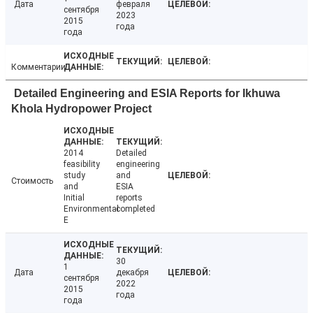
Дата
февраля
сентября
2023
2015
года
года
Комментарии
Detailed Engineering and ESIA Reports for Ikhuwa
Khola Hydropower Project
2014
Detailed
feasibility
engineering
study
and
Стоимость
and
ESIA
Initial
reports
Environmental
completed
E
30
1
Дата
декабря
сентября
2022
2015
года
года