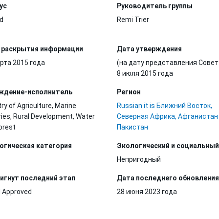
ус
Руководитель группы
d
Remi Trier
 раскрытия информации
Дата утверждения
рта 2015 года
(на дату представления Совет
8 июля 2015 года
ждение-исполнитель
Регион
try of Agriculture, Marine
Russian it is Ближний Восток,
ries, Rural Development, Water
Северная Африка, Афганистан
orest
Пакистан
огическая категория
Экологический и социальный
Непригодный
игнут последний этап
Дата последнего обновления
 Approved
28 июня 2023 года