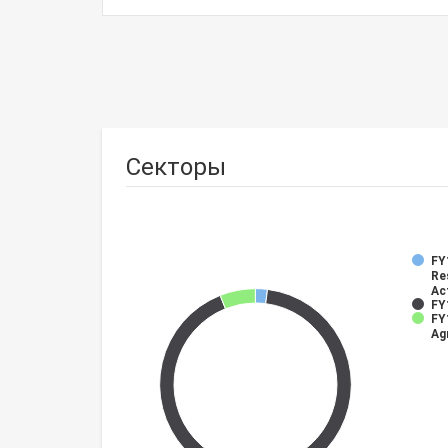
Секторы
FY
Re
Act
FY
FY
Ag