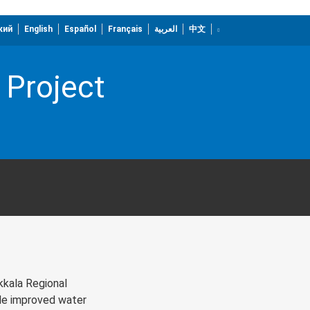
кий
English
Español
Français
العربية
中文
 Project
kkala Regional
de improved water