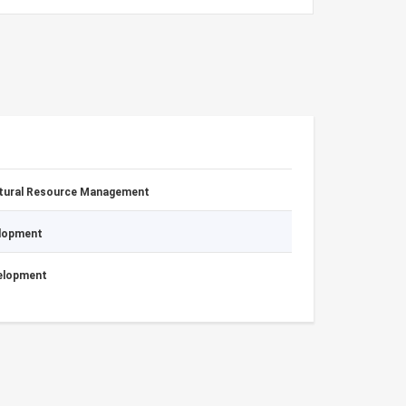
atural Resource Management
elopment
velopment