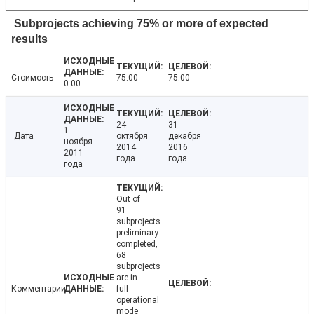
Subprojects achieving 75% or more of expected
results
Стоимость
75.00
75.00
0.00
24
31
1
Дата
октября
декабря
ноября
2014
2016
2011
года
года
года
Out of
91
subprojects
preliminary
completed,
68
subprojects
are in
Комментарии
full
operational
mode