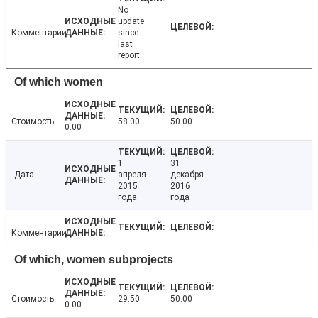
No
update
Комментарии
since
last
report
Of which women
Стоимость
58.00
50.00
0.00
1
31
Дата
апреля
декабря
2015
2016
года
года
Комментарии
Of which, women subprojects
Стоимость
29.50
50.00
0.00