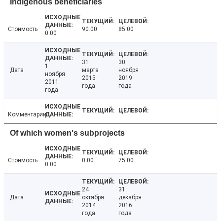
Indigenous beneficiaries
Стоимость
90.00
85.00
0.00
31
30
1
Дата
марта
ноября
ноября
2015
2019
2011
года
года
года
Комментарии
Of which women's subprojects
Стоимость
0.00
75.00
0.00
24
31
Дата
октября
декабря
2014
2016
года
года