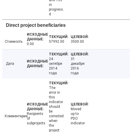
and 155
in
progress.
d
Direct project beneficiaries
Стоимость
57992.00
3500.00
0.00
24
31
Дата
октября
декабря
2014
2016
года
года
The
error in
this
indicator
should
Moved
be
Recipients
up to
Комментарии
corrected
of
PDO
when
subprojects
indicator
the
project