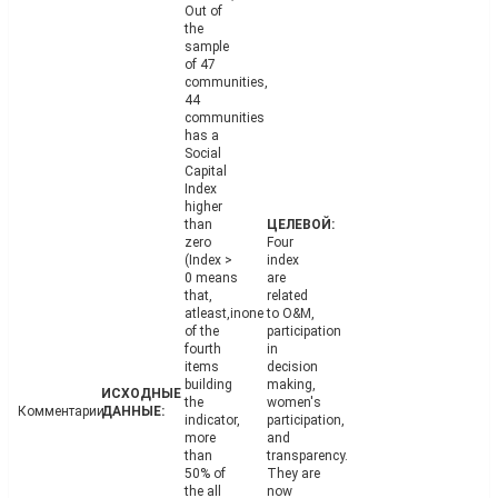
Out of
the
sample
of 47
communities,
44
communities
has a
Social
Capital
Index
higher
than
zero
Four
(Index >
index
0 means
are
that,
related
atleast,inone
to O&M,
of the
participation
fourth
in
items
decision
building
making,
the
women's
Комментарии
indicator,
participation,
more
and
than
transparency.
50% of
They are
the all
now