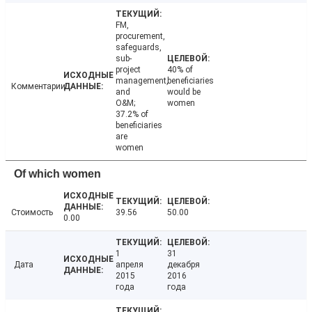
FM,
procurement,
safeguards,
sub-
project
40% of
management,
beneficiaries
Комментарии
and
would be
O&M;
women
37.2% of
beneficiaries
are
women
Of which women
Стоимость
39.56
50.00
0.00
1
31
Дата
апреля
декабря
2015
2016
года
года