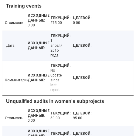
Training events
Стоимость
275.00
0.00
0.00
1
Дата
апреля
2015
года
No
update
Комментарии
since
last
report
Unqualified audits in women's subprojects
Стоимость
50.00
95.00
0.00