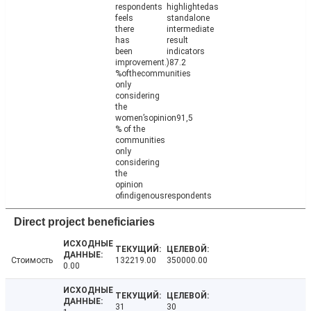
respondents
highlightedas
feels
standalone
there
intermediate
has
result
been
indicators
improvement.)87.2
%ofthecommunities
only
considering
the
women’sopinion91,5
% of the
communities
only
considering
the
opinion
ofindigenousrespondents
Direct project beneficiaries
Стоимость
132219.00
350000.00
0.00
31
30