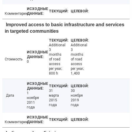
Комментарии
Improved access to basic infrastructure and services
in targeted communities
Additional
Additional
3
3
months
months
Стоимость
of road
of road
0
access
access
per year;
per year;
800 h
1,400
31
30
1
Дата
марта
ноября
ноября
2015
2019
2011
года
года
года
Комментарии