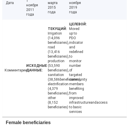
1
Дата
марта
ноября
ноября
2015
2019
2011
года
года
года
Moved
Irrigation
up to
(14,096
PDO
beneficiaries),
indicator
road
and
(13,416
redefined
beneficiaries),
to
production
monitor
(53,590
number
Комментарии
beneficiaries),
of
sanitation
targeted
(38,586beneficiaries),
community
electrification
members
(4,379
benefiting
beneficiaries),
from
other
improved
(8,152
infrastructureandaccess
beneficiaries)
to basic
services
Female beneficiaries