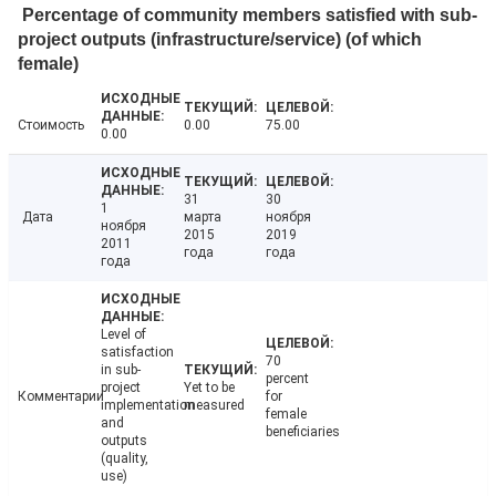
Percentage of community members satisfied with sub-
project outputs (infrastructure/service) (of which
female)
Стоимость
0.00
75.00
0.00
31
30
1
Дата
марта
ноября
ноября
2015
2019
2011
года
года
года
Level of
satisfaction
70
in sub-
percent
project
Yet to be
Комментарии
for
implementation
measured
female
and
beneficiaries
outputs
(quality,
use)