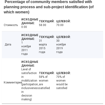
Percentage of community members satisfied with
planning process and sub-project identification (of
which women)
Стоимость
58.00
70.00
0.00
31
30
1
Дата
марта
ноября
ноября
2015
2019
2011
года
года
года
Level of
satisfaction
in
58% of
70% of
mobilization
women
women
Комментарии
(participation,
are
would be
inclusiveness
satisfied
satisfied
in
decision
making)