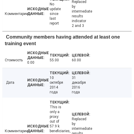
Replaced
No
by
update
intermediate
Комментарии
since
results
last
indicator
report
2 and 3
Community members having attended at least one
training event
Стоимость
55.00
60.00
0.00
10
31
Дата
октября
декабря
2014
2016
года
года
This is
only a
proxy:
Replaced
out of
by
57.9 k
intermediate
Комментарии
beneficiaries,
results