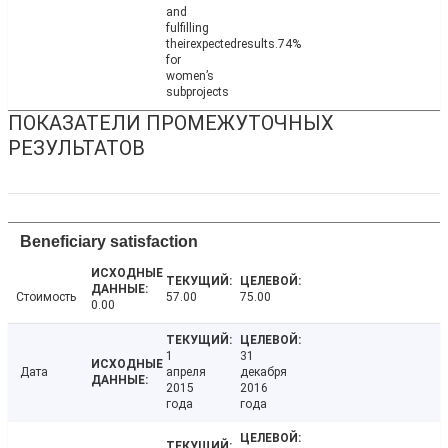
and
fulfilling
theirexpectedresults.74%
for
women’s
subprojects
ПОКАЗАТЕЛИ ПРОМЕЖУТОЧНЫХ
РЕЗУЛЬТАТОВ
Beneficiary satisfaction
Стоимость
57.00
75.00
0.00
1
31
Дата
апреля
декабря
2015
2016
года
года