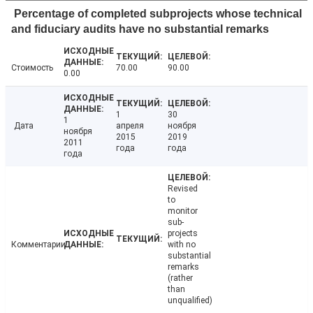
Percentage of completed subprojects whose technical
and fiduciary audits have no substantial remarks
Стоимость
70.00
90.00
0.00
1
30
1
Дата
апреля
ноября
ноября
2015
2019
2011
года
года
года
Revised
to
monitor
sub-
projects
Комментарии
with no
substantial
remarks
(rather
than
unqualified)