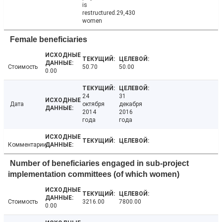
is
restructured.29,430
women
Female beneficiaries
Стоимость
50.70
50.00
0.00
24
31
Дата
октября
декабря
2014
2016
года
года
Комментарии
Number of beneficiaries engaged in sub-project
implementation committees (of which women)
Стоимость
3216.00
7800.00
0.00