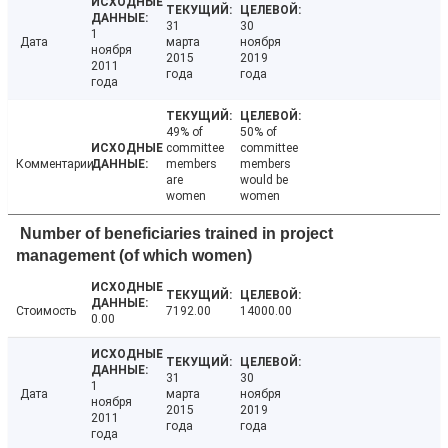
31
30
1
Дата
марта
ноября
ноября
2015
2019
2011
года
года
года
49% of
50% of
committee
committee
Комментарии
members
members
are
would be
women
women
Number of beneficiaries trained in project
management (of which women)
Стоимость
7192.00
14000.00
0.00
31
30
1
Дата
марта
ноября
ноября
2015
2019
2011
года
года
года