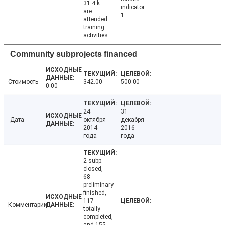
31.4 k
indicator
are
1
attended
training
activities
Community subprojects financed
Стоимость
342.00
500.00
0.00
24
31
Дата
октября
декабря
2014
2016
года
года
2 subp.
closed,
68
preliminary
finished,
117
Комментарии
totally
completed,