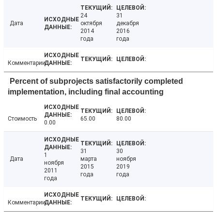
24
31
Дата
октября
декабря
2014
2016
года
года
Комментарии
Percent of subprojects satisfactorily completed
implementation, including final accounting
Стоимость
65.00
80.00
0.00
31
30
1
Дата
марта
ноября
ноября
2015
2019
2011
года
года
года
Комментарии