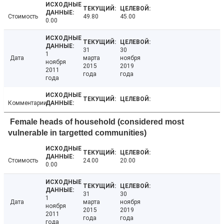
Стоимость
49.80
45.00
0.00
31
30
1
Дата
марта
ноября
ноября
2015
2019
2011
года
года
года
Комментарии
Female heads of household (considered most
vulnerable in targetted communities)
Стоимость
24.00
20.00
0.00
31
30
1
Дата
марта
ноября
ноября
2015
2019
2011
года
года
года