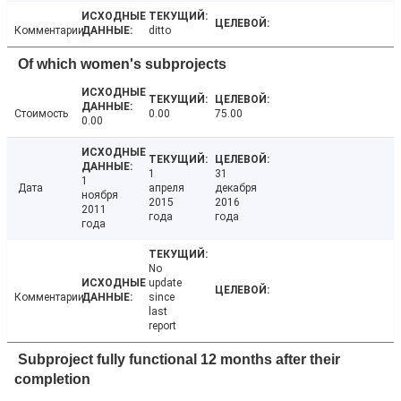
Комментарии
ditto
Of which women's subprojects
Стоимость
0.00
75.00
0.00
1
31
1
Дата
апреля
декабря
ноября
2015
2016
2011
года
года
года
No
update
Комментарии
since
last
report
Subproject fully functional 12 months after their
completion