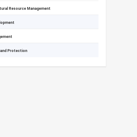
atural Resource Management
elopment
agement
 and Protection