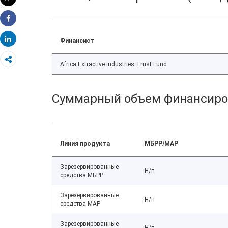
Распечатать
Share
Share
Финансист
Africa Extractive Industries Trust Fund
Суммарный объем финансиро
Линия продукта
МБРР/МАР
Зарезервированные
Н/п
средства МБРР
Зарезервированные
Н/п
средства МАР
Зарезервированные
Н/п