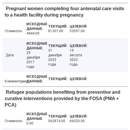
Pregnant women completing four antenatal care visits
to a health facility during pregnancy
Стоимость
81307.00
53557.00
4444.00
31
19
29
Дата
декабря
августа
декабря
2023
2022
2017
года
года
года
Комментарии
Refugee populations benefiting from preventive and
curative interventions provided by the FOSA (PMA +
PCA)
Стоимость
562874.00
66020.00
0.00