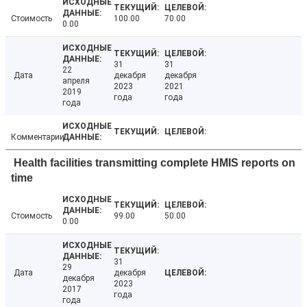
Стоимость
100.00
70.00
0.00
31
31
22
Дата
декабря
декабря
апреля
2023
2021
2019
года
года
года
Комментарии
Health facilities transmitting complete HMIS reports on
time
Стоимость
99.00
50.00
0.00
31
29
Дата
декабря
декабря
2023
2017
года
года