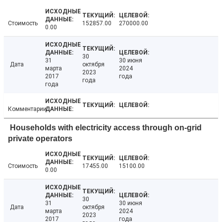
Стоимость
152857.00
270000.00
0.00
30
31
30 июня
Дата
октября
марта
2024
2023
2017
года
года
года
Комментарии
Households with electricity access through on-grid
private operators
Стоимость
17455.00
15100.00
0.00
30
31
30 июня
Дата
октября
марта
2024
2023
2017
года