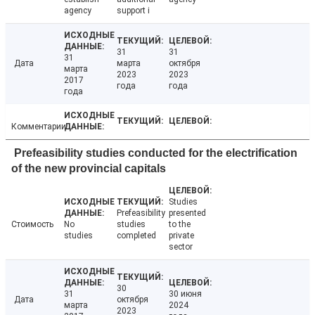
agency
support i
31
31
31
Дата
марта
октября
марта
2023
2023
2017
года
года
года
Комментарии
Prefeasibility studies conducted for the electrification
of the new provincial capitals
Studies
Prefeasibility
presented
Стоимость
No
studies
to the
studies
completed
private
sector
30
31
30 июня
Дата
октября
марта
2024
2023