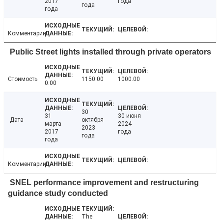
2017
года
года
года
Комментарии
Public Street lights installed through private operators
Стоимость
1150.00
1000.00
0.00
30
31
30 июня
Дата
октября
марта
2024
2023
2017
года
года
года
Комментарии
SNEL performance improvement and restructuring
guidance study conducted
The