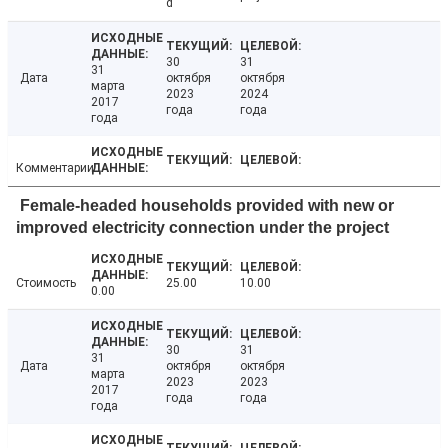
d
30
31
31
Дата
октября
октября
марта
2023
2024
2017
года
года
года
Комментарии
Female-headed households provided with new or
improved electricity connection under the project
Стоимость
25.00
10.00
0.00
30
31
31
Дата
октября
октября
марта
2023
2023
2017
года
года
года