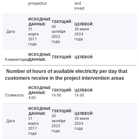
prospectus
and
invest
30
31
30 июня
Дата
октября
марта
2024
2023
2017
года
года
года
Комментарии
Number of hours of available electricity per day that
customers receive in the project intervention areas
Стоимость
16.00
16.00
4.00
30
31
30 июня
Дата
октября
марта
2024
2023
2017
года
года
года