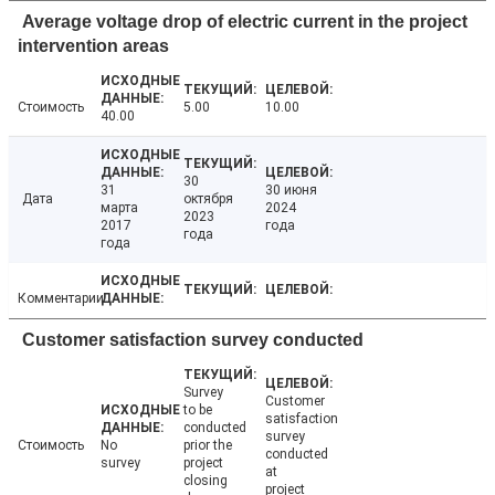
Average voltage drop of electric current in the project
intervention areas
Стоимость
5.00
10.00
40.00
30
31
30 июня
Дата
октября
марта
2024
2023
2017
года
года
года
Комментарии
Customer satisfaction survey conducted
Survey
Customer
to be
satisfaction
conducted
survey
Стоимость
No
prior the
conducted
survey
project
at
closing
project