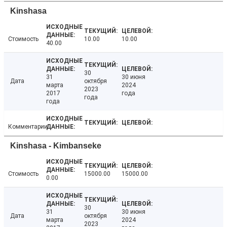
Kinshasa
Стоимость
10.00
10.00
40.00
30
31
30 июня
Дата
октября
марта
2024
2023
2017
года
года
года
Комментарии
Kinshasa - Kimbanseke
Стоимость
15000.00
15000.00
0.00
30
31
30 июня
Дата
октября
марта
2024
2023