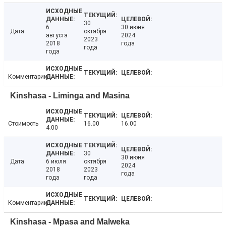
30
6
30 июня
Дата
октября
августа
2024
2023
2018
года
года
года
Комментарии
Kinshasa - Liminga and Masina
Стоимость
16.00
16.00
4.00
30
30 июня
Дата
6 июля
октября
2024
2018
2023
года
года
года
Комментарии
Kinshasa - Mpasa and Malweka