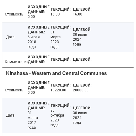
Стоимость
16.00
16.00
0.00
31
30 июня
Дата
6 июля
марта
2024
2018
2023
года
года
года
Комментарии
Kinshasa - Western and Central Communes
Стоимость
18220.00
20000.00
0.00
30
31
30 июня
Дата
октября
марта
2024
2023
2017
года
года
года