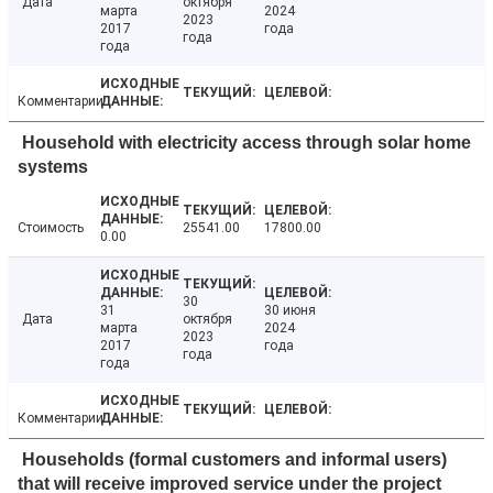
Дата
октября
марта
2024
2023
2017
года
года
года
Комментарии
Household with electricity access through solar home
systems
Стоимость
25541.00
17800.00
0.00
30
31
30 июня
Дата
октября
марта
2024
2023
2017
года
года
года
Комментарии
Households (formal customers and informal users)
that will receive improved service under the project