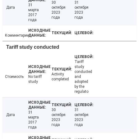
30
31
31
Дата
октября
октября
марта
2023
2023
2017
года
года
года
Комментарии
Tariff study conducted
Tariff
study
conducted
Activity
Стоимость
No tariff
and
completed
study
adopted
by the
regulato
30
31
31
Дата
октября
октября
марта
2023
2023
2017
года
года
года