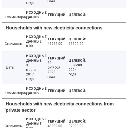
года
года
Комментарии
Households with new electricity connections
Стоимость
46962.00
65500.00
0.00
30
31
30 июня
Дата
октября
марта
2024
2023
2017
года
года
года
Комментарии
Households with new electricity connections from
'private sector'
Стоимость
43809.00
32900.00