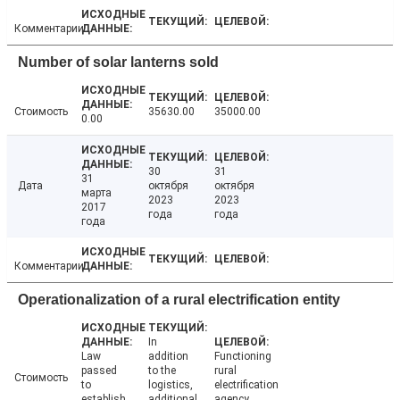
Комментарии
Number of solar lanterns sold
Стоимость
35630.00
35000.00
0.00
30
31
31
Дата
октября
октября
марта
2023
2023
2017
года
года
года
Комментарии
Operationalization of a rural electrification entity
In
Law
addition
Functioning
passed
to the
rural
Стоимость
to
logistics,
electrification
establish
additional
agency