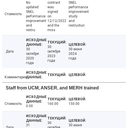
No
contract
SNEL
updated
was
performance
SNEL
signed
improvement
Стоимость
performance
on
study
improvement
12/12/2022
and
and
and the
restructuri
restru
miss
30
30
30 июня
Дата
октября
октября
2024
2023
2020
года
года
года
Комментарии
Staff from UCM, ANSER, and MERH trained
Стоимость
160.00
150.00
0.00
30
31
30 июня
Дата
октября