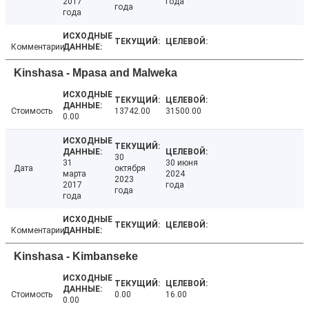
2017
года
года
года
Комментарии
Kinshasa - Mpasa and Malweka
Стоимость
13742.00
31500.00
0.00
30
31
30 июня
Дата
октября
марта
2024
2023
2017
года
года
года
Комментарии
Kinshasa - Kimbanseke
Стоимость
0.00
16.00
0.00