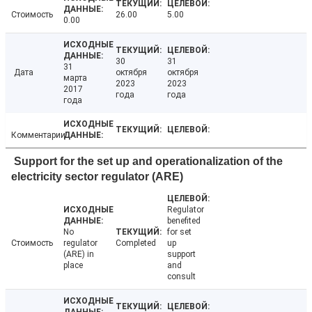
Стоимость
26.00
5.00
0.00
30
31
31
Дата
октября
октября
марта
2023
2023
2017
года
года
года
Комментарии
Support for the set up and operationalization of the
electricity sector regulator (ARE)
Regulator
benefited
No
for set
Стоимость
regulator
Completed
up
(ARE) in
support
place
and
consult