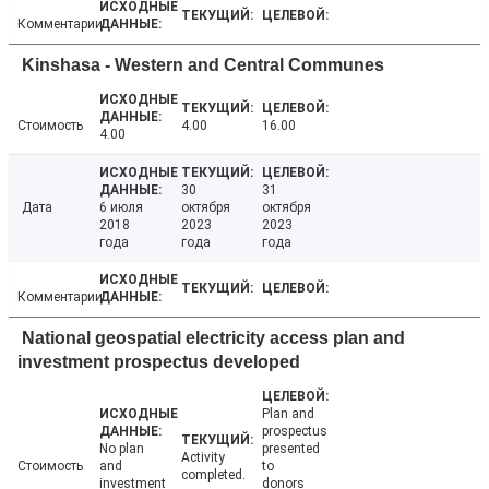
Комментарии
Kinshasa - Western and Central Communes
Стоимость
4.00
16.00
4.00
30
31
Дата
6 июля
октября
октября
2018
2023
2023
года
года
года
Комментарии
National geospatial electricity access plan and
investment prospectus developed
Plan and
prospectus
No plan
presented
Activity
Стоимость
and
to
completed.
investment
donors