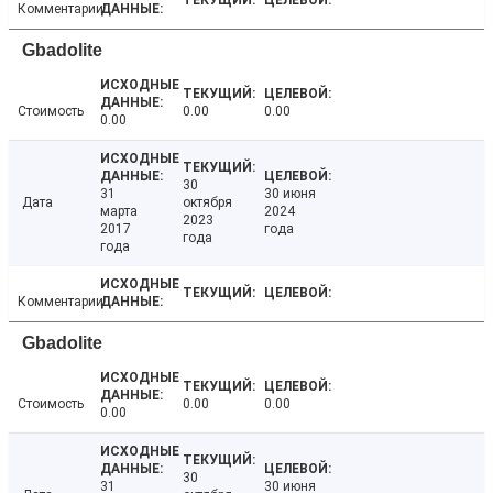
Комментарии
Gbadolite
Стоимость
0.00
0.00
0.00
30
31
30 июня
Дата
октября
марта
2024
2023
2017
года
года
года
Комментарии
Gbadolite
Стоимость
0.00
0.00
0.00
30
31
30 июня