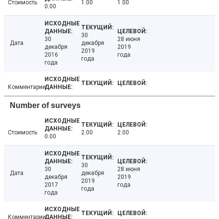
Стоимость
1.00
1.00
0.00
30
30
28 июня
Дата
декабря
декабря
2019
2019
2016
года
года
года
Комментарии
Number of surveys
Стоимость
2.00
2.00
0.00
30
30
28 июня
Дата
декабря
декабря
2019
2019
2017
года
года
года
Комментарии