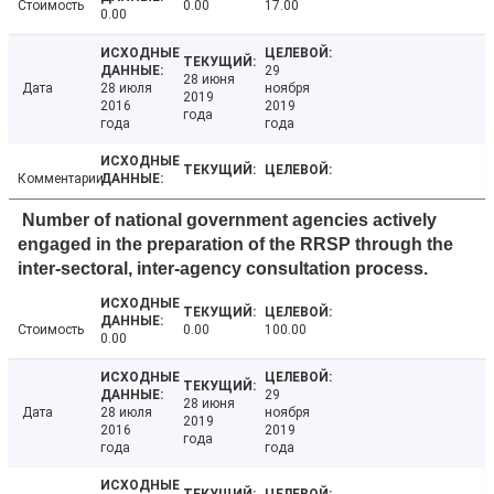
Стоимость
0.00
17.00
0.00
29
28 июня
Дата
28 июля
ноября
2019
2016
2019
года
года
года
Комментарии
Number of national government agencies actively
engaged in the preparation of the RRSP through the
inter-sectoral, inter-agency consultation process.
Стоимость
0.00
100.00
0.00
29
28 июня
Дата
28 июля
ноября
2019
2016
2019
года
года
года