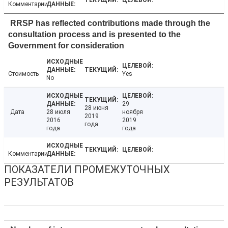
Комментарии
RRSP has reflected contributions made through the
consultation process and is presented to the
Government for consideration
Стоимость
Yes
No
29
28 июня
Дата
28 июля
ноября
2019
2016
2019
года
года
года
Комментарии
ПОКАЗАТЕЛИ ПРОМЕЖУТОЧНЫХ
РЕЗУЛЬТАТОВ