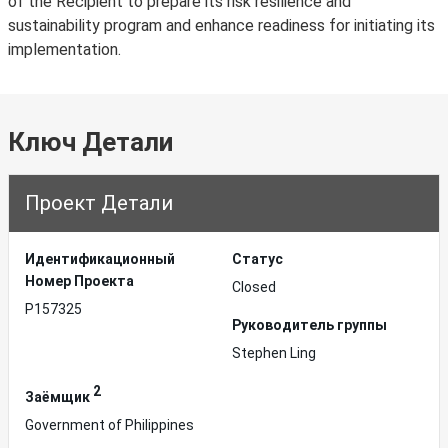
of the Recipient to prepare its risk resilience and
sustainability program and enhance readiness for initiating its
implementation.
Ключ Детали
Проект Детали
Идентификационный
Статус
Hомер Проекта
Closed
P157325
Руководитель группы
Stephen Ling
2
Заёмщик
Government of Philippines