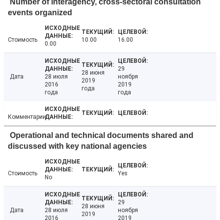
Number of interagency, cross-sectoral consultation
events organized
Стоимость
10.00
16.00
0.00
29
28 июня
Дата
28 июля
ноября
2019
2016
2019
года
года
года
Комментарии
Operational and technical documents shared and
discussed with key national agencies
Стоимость
Yes
No
29
28 июня
Дата
28 июля
ноября
2019
2016
2019