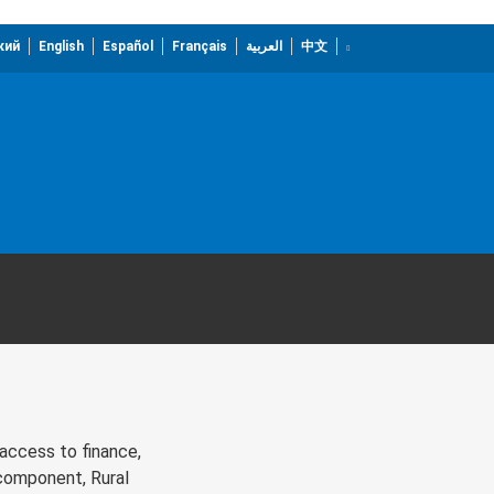
кий
English
Español
Français
العربية
中文
 access to finance,
 component, Rural