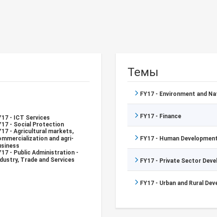
Темы
FY17 - Environment and N
FY17 - Finance
Y17 - ICT Services
17 - Social Protection
17 - Agricultural markets,
ommercialization and agri-
FY17 - Human Development
usiness
17 - Public Administration -
dustry, Trade and Services
FY17 - Private Sector Dev
FY17 - Urban and Rural De