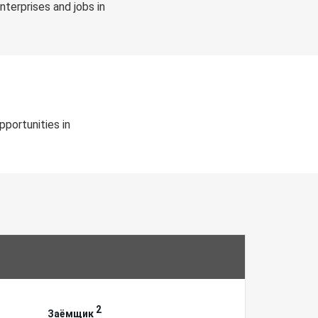
terprises and jobs in
portunities in
2
Заёмщик