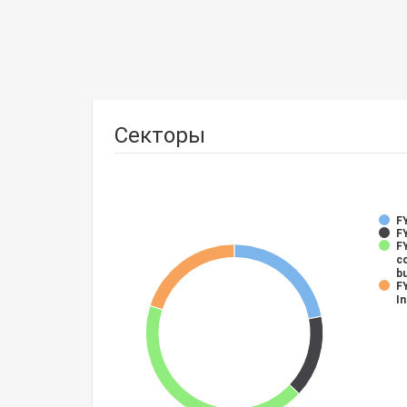
Секторы
F
FY
FY
c
b
FY
In