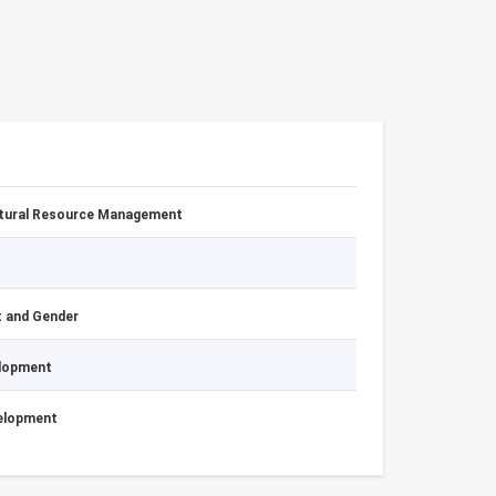
atural Resource Management
 and Gender
elopment
velopment