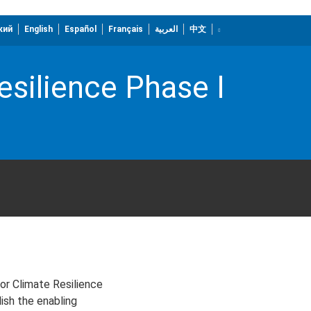
кий
English
Español
Français
العربية
中文
silience Phase I
or Climate Resilience
ish the enabling