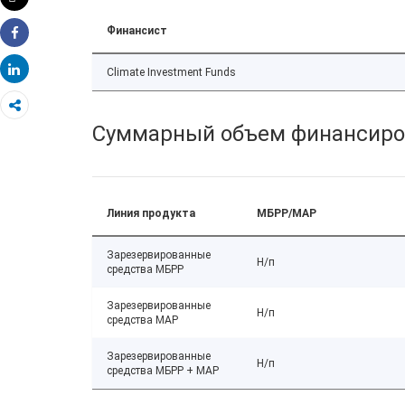
Распечатать
Финансист
Share
Share
Climate Investment Funds
Суммарный объем финансиро
Линия продукта
МБРР/МАР
Зарезервированные
Н/п
средства МБРР
Зарезервированные
Н/п
средства МАР
Зарезервированные
Н/п
средства МБРР + МАР