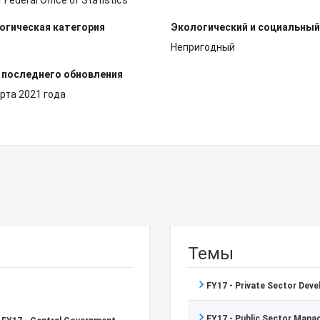
r Federal Office of Statistics
огическая категория
Экологический и социальный
Непригодный
 последнего обновления
рта 2021 года
Темы
FY17 - Private Sector Dev
FY17 - Public Sector Man