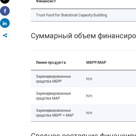
Финансист
Распечатать
Trust Fund for Statistical Capacity Building
Share
Share
Суммарный объем финансиро
Линия продукта
МБРР/МАР
Зарезервированные
Н/п
средства МБРР
Зарезервированные
Н/п
средства МАР
Зарезервированные
Н/п
средства МБРР + МАР