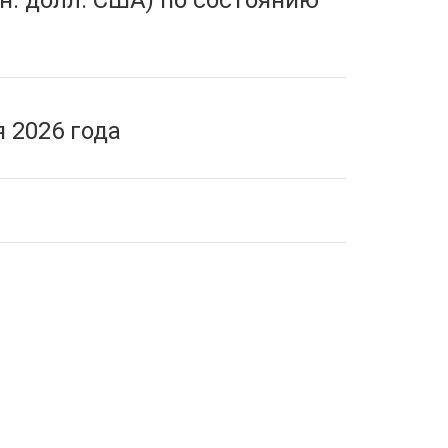
н. долл. США) по состоянию
 2026 года