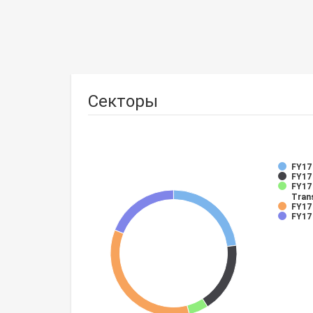
Секторы
FY17
FY17
FY17 
Tran
FY17 
FY17