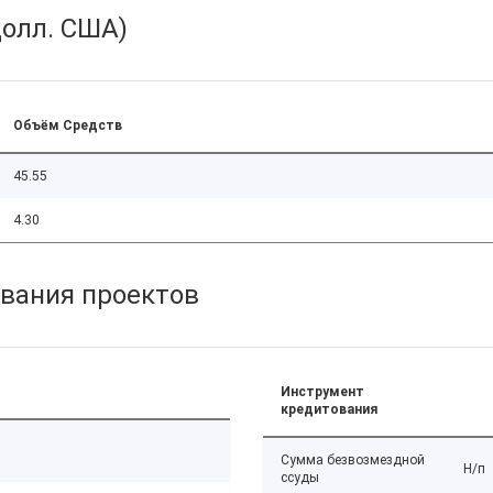
олл. США)
Объём Средств
45.55
4.30
вания проектов
Инструмент
кредитования
Сумма безвозмездной
Н/п
ссуды