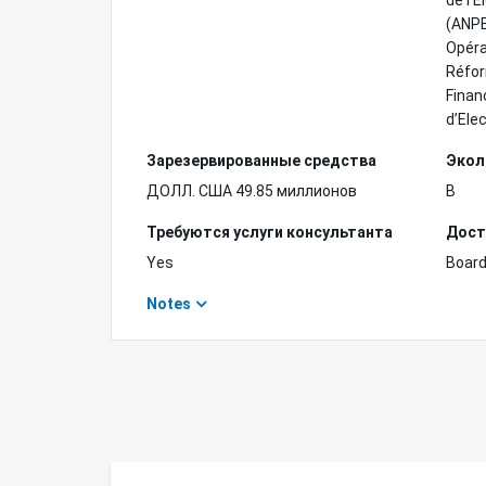
de l'E
(ANPE
Opéra
Réfor
Finan
d’Ele
Зарезервированные средства
Экол
ДОЛЛ. США 49.85 миллионов
B
Требуются услуги консультанта
Дост
Yes
Board
Notes