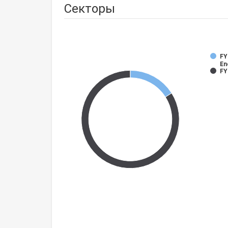
Секторы
FY
En
FY