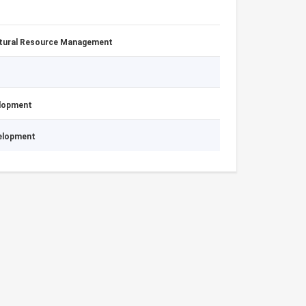
atural Resource Management
elopment
velopment