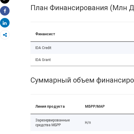
Распечатать
План Финансирования (Млн Д
Share
Share
Финансист
IDA Credit
IDA Grant
Суммарный объем финансиро
Линия продукта
МБРР/МАР
Зарезервированные
Н/п
средства МБРР