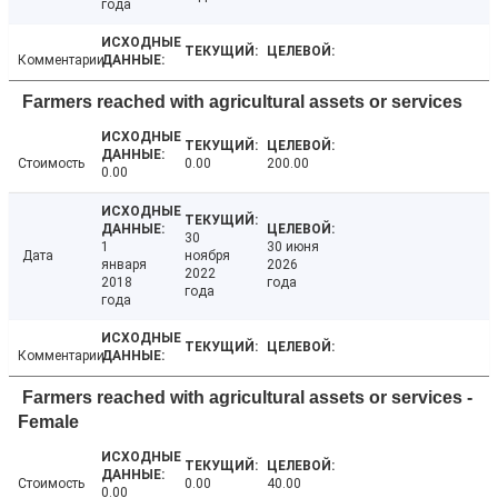
года
Комментарии
Farmers reached with agricultural assets or services
Стоимость
0.00
200.00
0.00
30
1
30 июня
Дата
ноября
января
2026
2022
2018
года
года
года
Комментарии
Farmers reached with agricultural assets or services -
Female
Стоимость
0.00
40.00
0.00