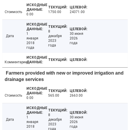
Стоимость
1750.00
24371.00
0.00
8
1
30 июня
Дата
декабря
января
2026
2023
2018
года
года
года
Комментарии
Farmers provided with new or improved irrigation and
drainage services
Стоимость
565.00
2663.00
0.00
8
1
30 июня
Дата
декабря
января
2026
2023
2018
года
года