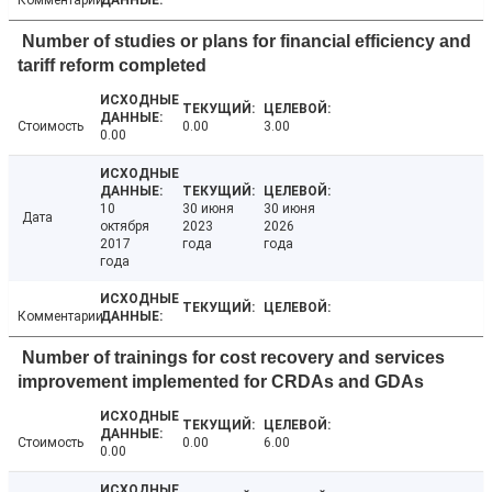
Комментарии
Number of studies or plans for financial efficiency and
tariff reform completed
Стоимость
0.00
3.00
0.00
10
30 июня
30 июня
Дата
октября
2023
2026
2017
года
года
года
Комментарии
Number of trainings for cost recovery and services
improvement implemented for CRDAs and GDAs
Стоимость
0.00
6.00
0.00