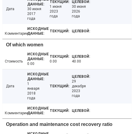
1 июня
30 июня
Дата
30 июня
2023
2026
2017
года
года
года
Комментарии
Of which women
Стоимость
0.00
40.00
0.00
29
1
Дата
декабря
января
2023
2018
года
года
Комментарии
Operation and maintenance cost recovery ratio