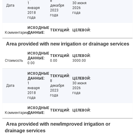
8
1
30 июня
Дата
декабря
января
2026
2023
2018
года
года
года
Комментарии
Area provided with new irrigation or drainage services
Стоимость
0.00
3000.00
0.00
8
1
30 июня
Дата
декабря
января
2026
2023
2018
года
года
года
Комментарии
Area provided with new/improved irrigation or
drainage services