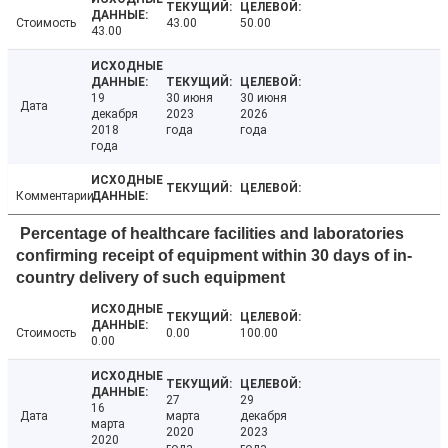
Стоимость
43.00
50.00
43.00
19
30 июня
30 июня
Дата
декабря
2023
2026
2018
года
года
года
Комментарии
Percentage of healthcare facilities and laboratories
confirming receipt of equipment within 30 days of in-
country delivery of such equipment
Стоимость
0.00
100.00
0.00
27
29
16
Дата
марта
декабря
марта
2020
2023
2020