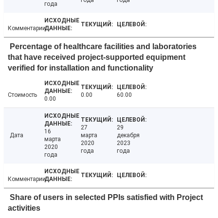
года
года
года
Комментарии
Percentage of healthcare facilities and laboratories
that have received project-supported equipment
verified for installation and functionality
Стоимость
0.00
60.00
0.00
27
29
16
Дата
марта
декабря
марта
2020
2023
2020
года
года
года
Комментарии
Share of users in selected PPIs satisfied with Project
activities