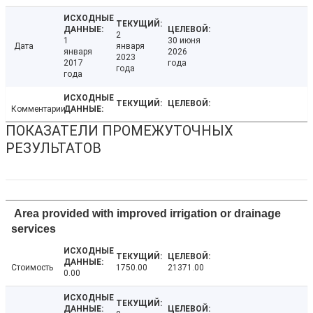
2
1
30 июня
Дата
января
января
2026
2023
2017
года
года
года
Комментарии
ПОКАЗАТЕЛИ ПРОМЕЖУТОЧНЫХ
РЕЗУЛЬТАТОВ
Area provided with improved irrigation or drainage
services
Стоимость
1750.00
21371.00
0.00