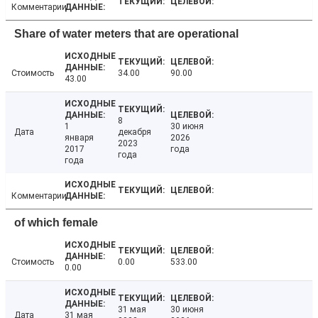
Комментарии
Share of water meters that are operational
Стоимость
34.00
90.00
43.00
8
1
30 июня
Дата
декабря
января
2026
2023
2017
года
года
года
Комментарии
of which female
Стоимость
0.00
533.00
0.00
31 мая
30 июня
Дата
31 мая