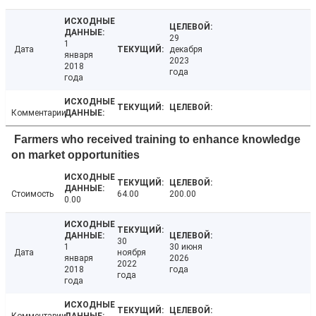
29
1
Дата
декабря
января
2023
2018
года
года
Комментарии
Farmers who received training to enhance knowledge
on market opportunities
Стоимость
64.00
200.00
0.00
30
1
30 июня
Дата
ноября
января
2026
2022
2018
года
года
года