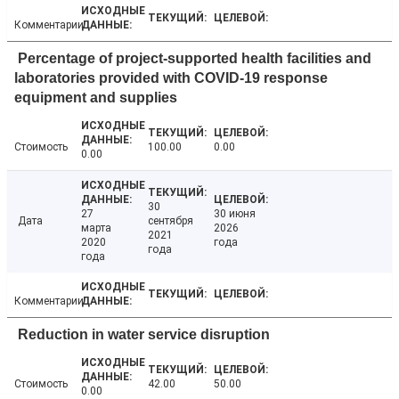
Комментарии
Percentage of project-supported health facilities and
laboratories provided with COVID-19 response
equipment and supplies
Стоимость
100.00
0.00
0.00
30
27
30 июня
Дата
сентября
марта
2026
2021
2020
года
года
года
Комментарии
Reduction in water service disruption
Стоимость
42.00
50.00
0.00