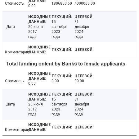
Стоимость
1806850.60
4000000.00
0.00
15
31
Дата
20 июня
сентября
декабря
2017
2023
2024
года
года
года
Комментарии
Total funding onlent by Banks to female applicants
Стоимость
0.00
30.00
0.00
15
31
Дата
20 июня
сентября
декабря
2017
2023
2024
года
года
года
Комментарии