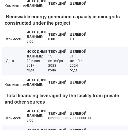
Комментарии
Renewable energy generation capacity in mini-grids
constructed under the project
Стоимость
0.00
1.10
0.00
15
31
Дата
20 июня
сентября
декабря
2017
2023
2024
года
года
года
Комментарии
Total financing leveraged by the facility from private
and other sources
Стоимость
63922839.00
79000000.00
0.00