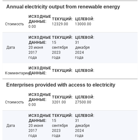
Annual electricity output from renewable energy
Стоимость
12329.00
13000.00
0.00
15
31
Дата
20 июня
сентября
декабря
2017
2023
2024
года
года
года
Комментарии
Enterprises provided with access to electricity
Стоимость
3201.00
27500.00
0.00
15
31
Дата
20 июня
сентября
декабря
2017
2023
2024
года
года
года