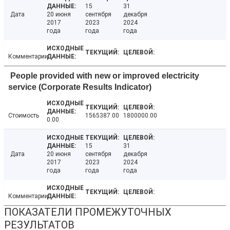
15
31
Дата
20 июня
сентября
декабря
2017
2023
2024
года
года
года
Комментарии
People provided with new or improved electricity
service (Corporate Results Indicator)
Стоимость
1565387.00
1800000.00
0.00
15
31
Дата
20 июня
сентября
декабря
2017
2023
2024
года
года
года
Комментарии
ПОКАЗАТЕЛИ ПРОМЕЖУТОЧНЫХ
РЕЗУЛЬТАТОВ