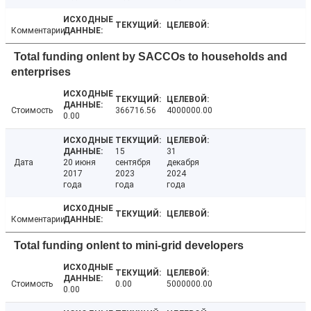
Комментарии
Total funding onlent by SACCOs to households and
enterprises
Стоимость
366716.56
4000000.00
0.00
15
31
Дата
20 июня
сентября
декабря
2017
2023
2024
года
года
года
Комментарии
Total funding onlent to mini-grid developers
Стоимость
0.00
5000000.00
0.00