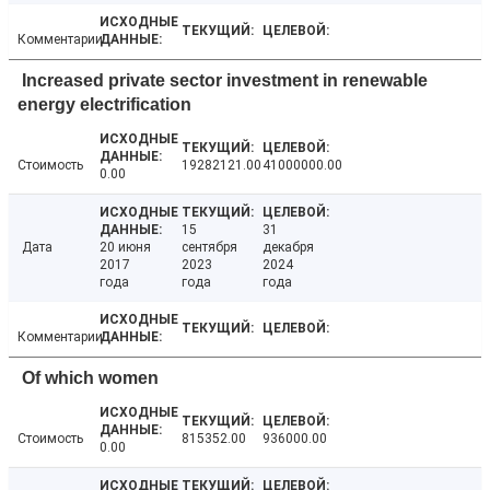
Комментарии
Increased private sector investment in renewable
energy electrification
Стоимость
19282121.00
41000000.00
0.00
15
31
Дата
20 июня
сентября
декабря
2017
2023
2024
года
года
года
Комментарии
Of which women
Стоимость
815352.00
936000.00
0.00