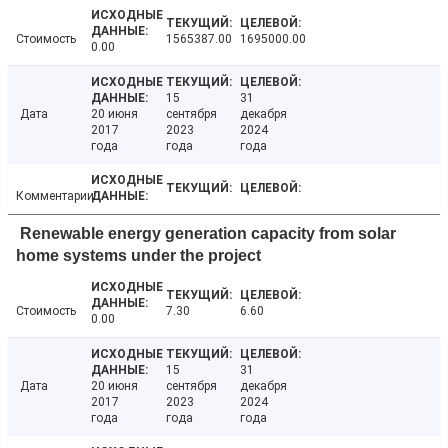
Стоимость
1565387.00
1695000.00
0.00
15
31
Дата
20 июня
сентября
декабря
2017
2023
2024
года
года
года
Комментарии
Renewable energy generation capacity from solar
home systems under the project
Стоимость
7.30
6.60
0.00
15
31
Дата
20 июня
сентября
декабря
2017
2023
2024
года
года
года