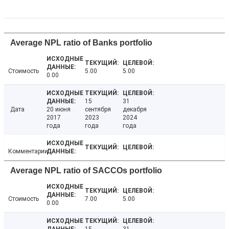
Average NPL ratio of Banks portfolio
Стоимость
5.00
5.00
0.00
15
31
Дата
20 июня
сентября
декабря
2017
2023
2024
года
года
года
Комментарии
Average NPL ratio of SACCOs portfolio
Стоимость
7.00
5.00
0.00