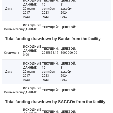
15
31
Дата
20 июня
сентября
декабря
2017
2023
2024
года
года
года
Комментарии
Total funding drawdown by Banks from the facility
Стоимость
2985853.17
8000000.00
0.00
15
31
Дата
20 июня
сентября
декабря
2017
2023
2024
года
года
года
Комментарии
Total funding drawdown by SACCOs from the facility