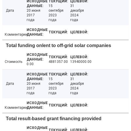
15
31
Дата
20 июня
сентября
декабря
2017
2023
2024
года
года
года
Комментарии
Total funding onlent to off-grid solar companies
Стоимость
4881357.00
13940000.00
0.00
15
31
Дата
20 июня
сентября
декабря
2017
2023
2024
года
года
года
Комментарии
Total result-based grant financing provided