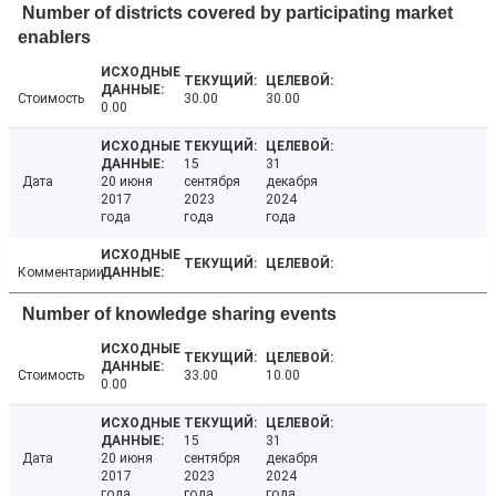
Number of districts covered by participating market
enablers
Стоимость
30.00
30.00
0.00
15
31
Дата
20 июня
сентября
декабря
2017
2023
2024
года
года
года
Комментарии
Number of knowledge sharing events
Стоимость
33.00
10.00
0.00
15
31
Дата
20 июня
сентября
декабря
2017
2023
2024
года
года
года