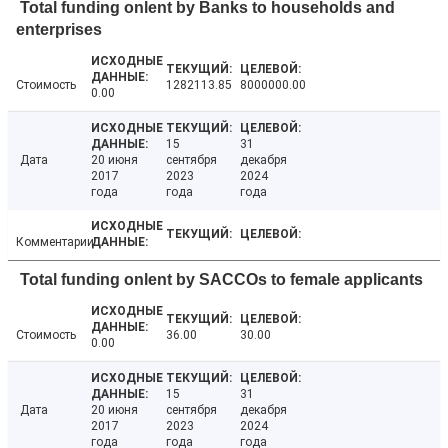
Total funding onlent by Banks to households and
enterprises
Стоимость
1282113.85
8000000.00
0.00
15
31
Дата
20 июня
сентября
декабря
2017
2023
2024
года
года
года
Комментарии
Total funding onlent by SACCOs to female applicants
Стоимость
36.00
30.00
0.00
15
31
Дата
20 июня
сентября
декабря
2017
2023
2024
года
года
года