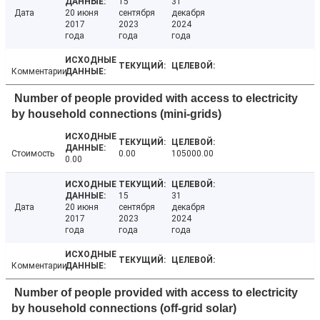
15
31
Дата
20 июня
сентября
декабря
2017
2023
2024
года
года
года
Комментарии
Number of people provided with access to electricity
by household connections (mini-grids)
Стоимость
0.00
105000.00
0.00
15
31
Дата
20 июня
сентября
декабря
2017
2023
2024
года
года
года
Комментарии
Number of people provided with access to electricity
by household connections (off-grid solar)