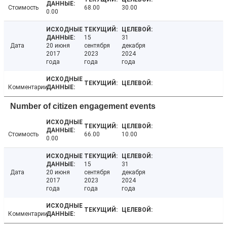
Стоимость
68.00
30.00
0.00
15
31
Дата
20 июня
сентября
декабря
2017
2023
2024
года
года
года
Комментарии
Number of citizen engagement events
Стоимость
66.00
10.00
0.00
15
31
Дата
20 июня
сентября
декабря
2017
2023
2024
года
года
года
Комментарии