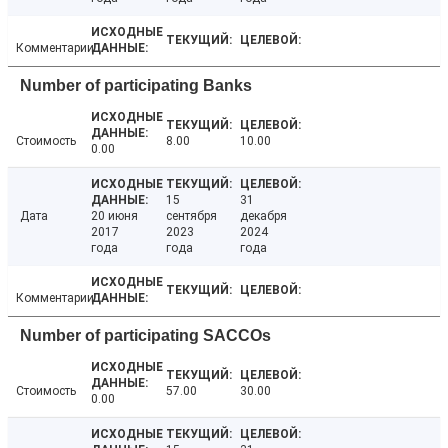
Комментарии
Number of participating Banks
Стоимость
8.00
10.00
0.00
15
31
Дата
20 июня
сентября
декабря
2017
2023
2024
года
года
года
Комментарии
Number of participating SACCOs
Стоимость
57.00
30.00
0.00