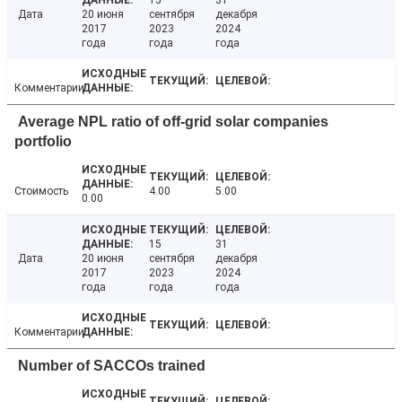
15
31
Дата
20 июня
сентября
декабря
2017
2023
2024
года
года
года
Комментарии
Average NPL ratio of off-grid solar companies
portfolio
Стоимость
4.00
5.00
0.00
15
31
Дата
20 июня
сентября
декабря
2017
2023
2024
года
года
года
Комментарии
Number of SACCOs trained