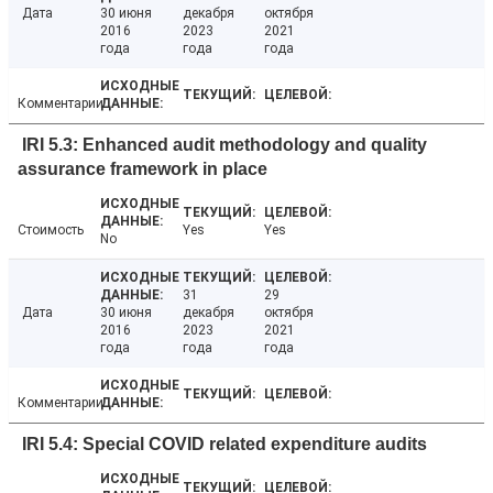
Дата
30 июня
декабря
октября
2016
2023
2021
года
года
года
Комментарии
IRI 5.3: Enhanced audit methodology and quality
assurance framework in place
Стоимость
Yes
Yes
No
31
29
Дата
30 июня
декабря
октября
2016
2023
2021
года
года
года
Комментарии
IRI 5.4: Special COVID related expenditure audits