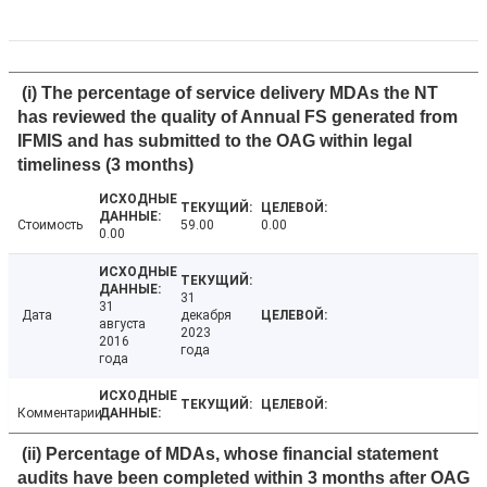
(i) The percentage of service delivery MDAs the NT
has reviewed the quality of Annual FS generated from
IFMIS and has submitted to the OAG within legal
timeliness (3 months)
Стоимость
59.00
0.00
0.00
31
31
Дата
декабря
августа
2023
2016
года
года
Комментарии
(ii) Percentage of MDAs, whose financial statement
audits have been completed within 3 months after OAG