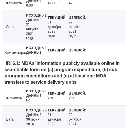
Стоимость
47.00
47.00
0.00
31
29
31
Дата
декабря
октября
августа
2023
2021
2021
года
года
года
Комментарии
IRI 6.1: MDAs’ information publicly available online in
searchable form on (a) program expenditure, (b) sub-
program expenditures and (c) at least one MDA
transfers to service delivery units
Стоимость
Yes
Yes
No
31
29
Дата
30 июня
декабря
октября
2016
2023
2021