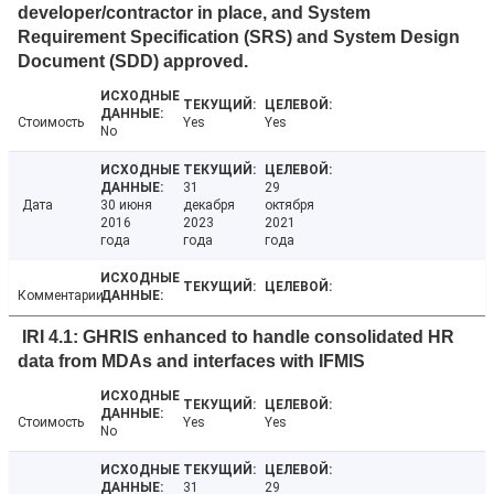
developer/contractor in place, and System
Requirement Specification (SRS) and System Design
Document (SDD) approved.
Стоимость
Yes
Yes
No
31
29
Дата
30 июня
декабря
октября
2016
2023
2021
года
года
года
Комментарии
IRI 4.1: GHRIS enhanced to handle consolidated HR
data from MDAs and interfaces with IFMIS
Стоимость
Yes
Yes
No
31
29