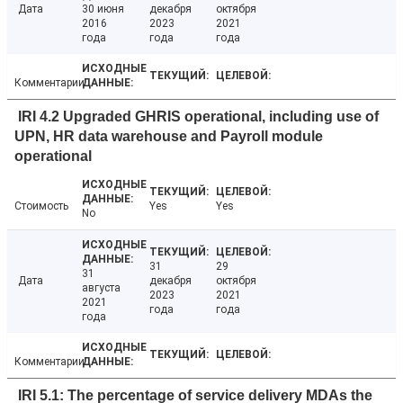
Дата
30 июня
декабря
октября
2016
2023
2021
года
года
года
Комментарии
IRI 4.2 Upgraded GHRIS operational, including use of
UPN, HR data warehouse and Payroll module
operational
Стоимость
Yes
Yes
No
31
29
31
Дата
декабря
октября
августа
2023
2021
2021
года
года
года
Комментарии
IRI 5.1: The percentage of service delivery MDAs the