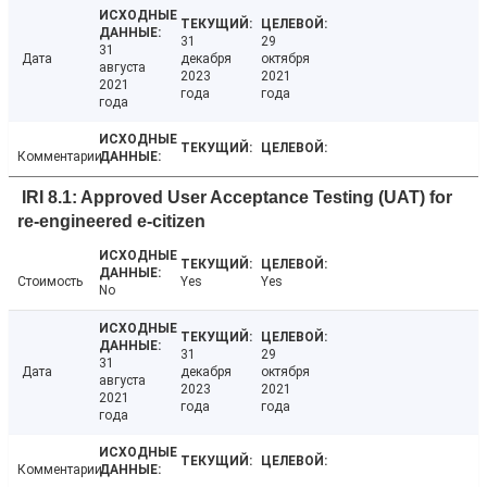
31
29
31
Дата
декабря
октября
августа
2023
2021
2021
года
года
года
Комментарии
IRI 8.1: Approved User Acceptance Testing (UAT) for
re-engineered e-citizen
Стоимость
Yes
Yes
No
31
29
31
Дата
декабря
октября
августа
2023
2021
2021
года
года
года
Комментарии