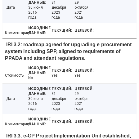
31
29
Дата
30 июня
декабря
октября
2016
2023
2021
года
года
года
Комментарии
IRI 3.2: roadmap agreed for upgrading e-procurement
system including SPP, aligned to requirements of
PPADA and attendant regulations.
Стоимость
Yes
Yes
No
31
29
Дата
30 июня
декабря
октября
2016
2023
2021
года
года
года
Комментарии
IRI 3.3: e-GP Project Implementation Unit established,