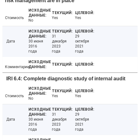
risk management are in place
Стоимость
Yes
Yes
No
31
29
Дата
30 июня
декабря
октября
2016
2023
2021
года
года
года
Комментарии
IRI 6.4: Complete diagnostic study of internal audit
Стоимость
Yes
Yes
No
31
29
Дата
30 июня
декабря
октября
2016
2023
2021
года
года
года