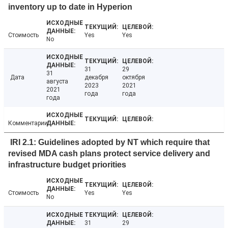
inventory up to date in Hyperion
Стоимость
Yes
Yes
No
31
29
31
Дата
декабря
октября
августа
2023
2021
2021
года
года
года
Комментарии
IRI 2.1: Guidelines adopted by NT which require that
revised MDA cash plans protect service delivery and
infrastructure budget priorities
Стоимость
Yes
Yes
No
31
29