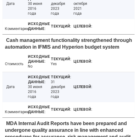
Дата
30 июня
декабря
октября
2016
2023
2021
года
года
года
Комментарии
Cash management functionality strengthened through
automation in IFMIS and Hyperion budget system
Стоимость
Yes
No
31
Дата
30 июня
декабря
2016
2023
года
года
Комментарии
MDA Internal Audit Reports have been prepared and
undergone quality assurance in line with enhanced
procedures for assurance, risk management and audit