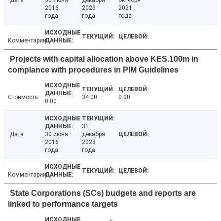
Дата
30 июня
декабря
октября
2016
2023
2021
года
года
года
Комментарии
Projects with capital allocation above KES.100m in
complance with procedures in PIM Guidelines
Стоимость
34.00
0.00
0.00
31
Дата
30 июня
декабря
2016
2023
года
года
Комментарии
State Corporations (SCs) budgets and reports are
linked to performance targets