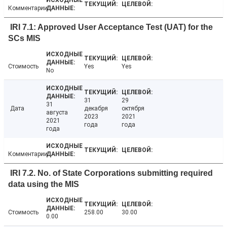
Комментарии
IRI 7.1: Approved User Acceptance Test (UAT) for the
SCs MIS
Стоимость
Yes
Yes
No
31
29
31
Дата
декабря
октября
августа
2023
2021
2021
года
года
года
Комментарии
IRI 7.2. No. of State Corporations submitting required
data using the MIS
Стоимость
258.00
30.00
0.00