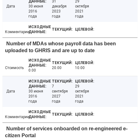
31
29
Дата
30 июня
декабря
октября
2016
2023
2021
года
года
года
Комментарии
Number of MDAs whose payroll data has been
uploaded to GHRIS and are up to date
Стоимость
20.00
10.00
0.00
7
29
Дата
30 июня
сентября
октября
2016
2027
2021
года
года
года
Комментарии
Number of services onboarded on re-engineered e-
citizen Portal