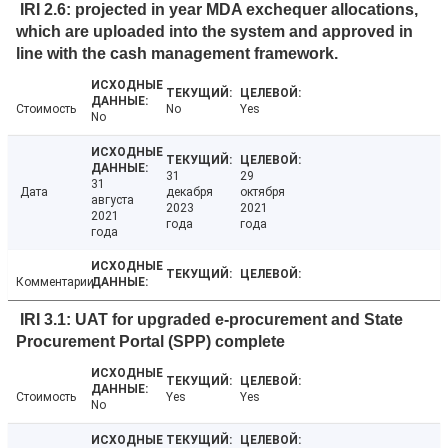
IRI 2.6: projected in year MDA exchequer allocations,
which are uploaded into the system and approved in
line with the cash management framework.
Стоимость
No
Yes
No
31
29
31
Дата
декабря
октября
августа
2023
2021
2021
года
года
года
Комментарии
IRI 3.1: UAT for upgraded e-procurement and State
Procurement Portal (SPP) complete
Стоимость
Yes
Yes
No