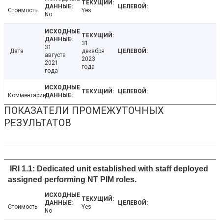
Стоимость
Yes
No
31
31
Дата
декабря
августа
2023
2021
года
года
Комментарии
ПОКАЗАТЕЛИ ПРОМЕЖУТОЧНЫХ
РЕЗУЛЬТАТОВ
IRI 1.1: Dedicated unit established with staff deployed
assigned performing NT PIM roles.
Стоимость
Yes
No