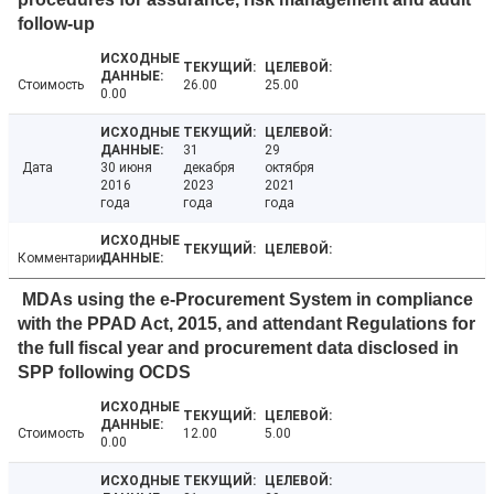
follow-up
Стоимость
26.00
25.00
0.00
31
29
Дата
30 июня
декабря
октября
2016
2023
2021
года
года
года
Комментарии
MDAs using the e-Procurement System in compliance
with the PPAD Act, 2015, and attendant Regulations for
the full fiscal year and procurement data disclosed in
SPP following OCDS
Стоимость
12.00
5.00
0.00