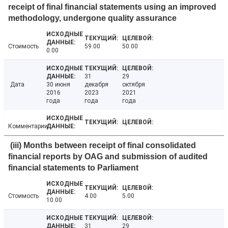
receipt of final financial statements using an improved
methodology, undergone quality assurance
Стоимость
59.00
50.00
0.00
31
29
Дата
30 июня
декабря
октября
2016
2023
2021
года
года
года
Комментарии
(iii) Months between receipt of final consolidated
financial reports by OAG and submission of audited
financial statements to Parliament
Стоимость
4.00
5.00
10.00
31
29