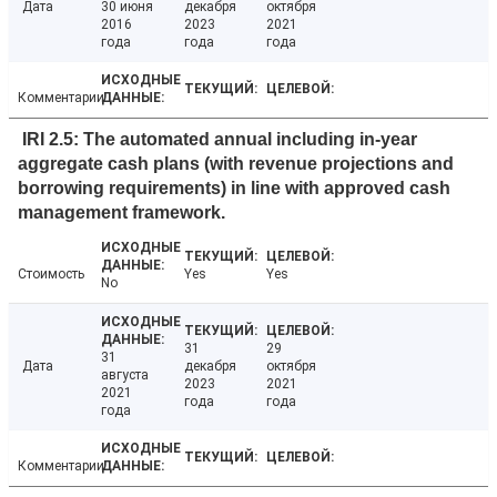
Дата
30 июня
декабря
октября
2016
2023
2021
года
года
года
Комментарии
IRI 2.5: The automated annual including in-year
aggregate cash plans (with revenue projections and
borrowing requirements) in line with approved cash
management framework.
Стоимость
Yes
Yes
No
31
29
31
Дата
декабря
октября
августа
2023
2021
2021
года
года
года
Комментарии