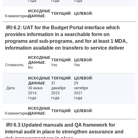
года
года
года
Комментарии
IRI 6.2: UAT for the Budget Portal interface which
provides information in a searchable form on
programs and sub-programs, and for at least 1 MDA,
information available on transfers to service deliver
Стоимость
Yes
Yes
No
31
29
Дата
30 июня
декабря
октября
2016
2023
2021
года
года
года
Комментарии
IRI 6.3:Updated manuals and QA framework for
internal audit in place to strengthen assurance and