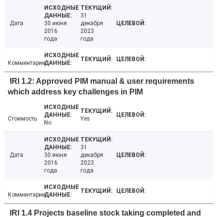
31
Дата
30 июня
декабря
2016
2023
года
года
Комментарии
IRI 1.2: Approved PIM manual & user requirements
which address key challenges in PIM
Стоимость
Yes
No
31
Дата
30 июня
декабря
2016
2023
года
года
Комментарии
IRI 1.4 Projects baseline stock taking completed and