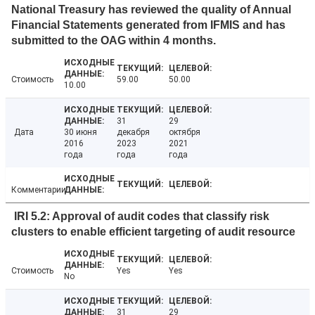
National Treasury has reviewed the quality of Annual
Financial Statements generated from IFMIS and has
submitted to the OAG within 4 months.
Стоимость
59.00
50.00
10.00
31
29
Дата
30 июня
декабря
октября
2016
2023
2021
года
года
года
Комментарии
IRI 5.2: Approval of audit codes that classify risk
clusters to enable efficient targeting of audit resource
Стоимость
Yes
Yes
No
31
29