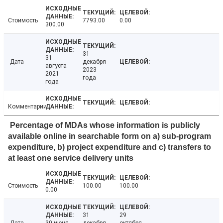
Стоимость
7793.00
0.00
300.00
31
31
Дата
декабря
августа
2023
2021
года
года
Комментарии
Percentage of MDAs whose information is publicly
available online in searchable form on a) sub-program
expenditure, b) project expenditure and c) transfers to
at least one service delivery units
Стоимость
100.00
100.00
0.00
31
29