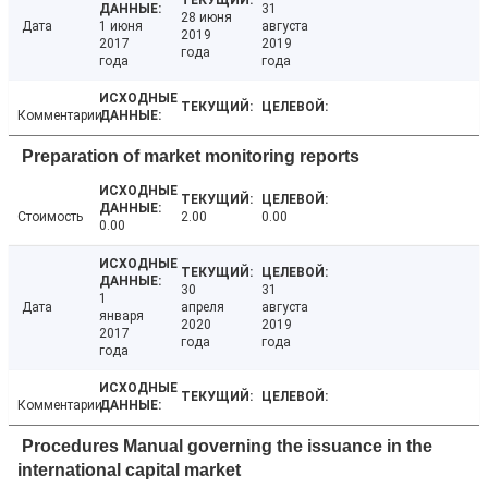
31
28 июня
Дата
1 июня
августа
2019
2017
2019
года
года
года
Комментарии
Preparation of market monitoring reports
Стоимость
2.00
0.00
0.00
30
31
1
Дата
апреля
августа
января
2020
2019
2017
года
года
года
Комментарии
Procedures Manual governing the issuance in the
international capital market