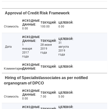
Approval of Credit Risk Framework
Стоимость
100.00
0.00
0.00
31
1
28 июня
Дата
августа
января
2019
2019
2017
года
года
года
Комментарии
Hiring of Specialist/associates as per notified
organogram of DPCO
Стоимость
7.00
5.00
0.00