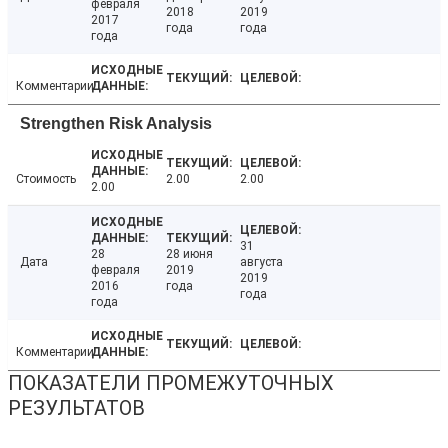
февраля
2018
2019
2017
года
года
года
Комментарии
Strengthen Risk Analysis
Стоимость
2.00
2.00
2.00
31
28
28 июня
Дата
августа
февраля
2019
2019
2016
года
года
года
Комментарии
ПОКАЗАТЕЛИ ПРОМЕЖУТОЧНЫХ
РЕЗУЛЬТАТОВ