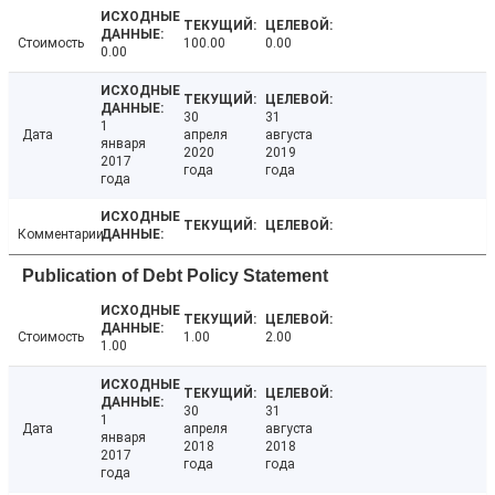
Стоимость
100.00
0.00
0.00
30
31
1
Дата
апреля
августа
января
2020
2019
2017
года
года
года
Комментарии
Publication of Debt Policy Statement
Стоимость
1.00
2.00
1.00
30
31
1
Дата
апреля
августа
января
2018
2018
2017
года
года
года