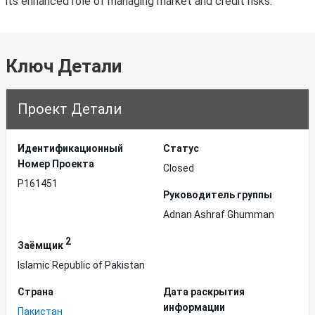
its enhanced role of managing market and credit risks.
Ключ Детали
Проект Детали
Идентификационный
Статус
Hомер Проекта
Closed
P161451
Руководитель группы
Adnan Ashraf Ghumman
2
Заёмщик
Islamic Republic of Pakistan
Страна
Дата раскрытия
информации
Пакистан