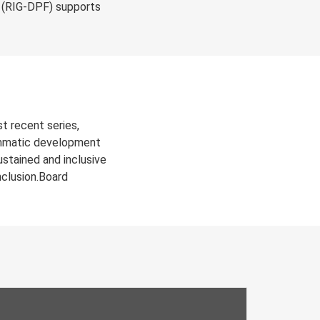
g (RIG-DPF) supports
t recent series,
ammatic development
stained and inclusive
nclusion.Board