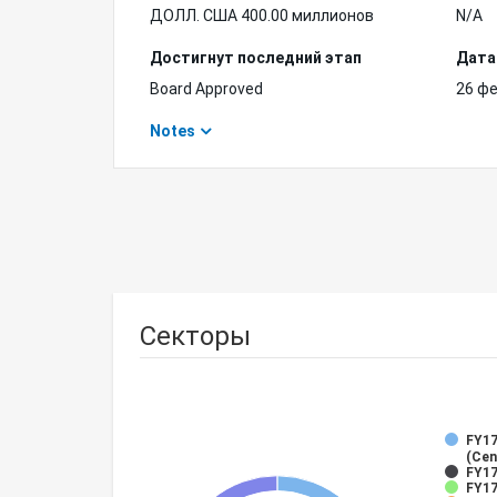
ДОЛЛ. США 400.00 миллионов
N/A
Достигнут последний этап
Дата
Board Approved
26 фе
Notes
Секторы
FY17
(Cen
FY17
FY17