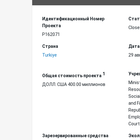
Идентификационный Hомер
Стат
Проекта
Close
P162071
Страна
Дата
Turkiye
29 ав
1
Учре
Общая стоимость проекта
Minis
ДОЛЛ. США 400.00 миллионов
Resou
Socia
and F
Repub
Emplo
Court
Зарезервированные средства
Экол