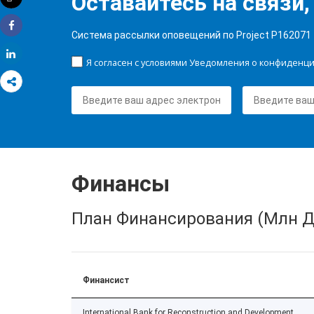
Оставайтесь на связи,
Распечатать
Система рассылки оповещений по Project P162071
Share
Share
Я согласен с условиями Уведомления о конфиденц
Финансы
План Финансирования (Млн Д
Финансист
International Bank for Reconstruction and Development