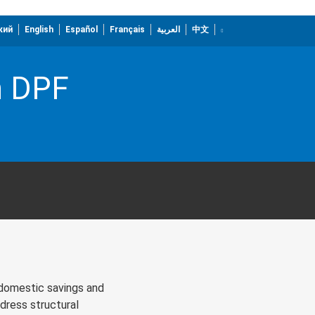
кий
English
Español
Français
العربية
中文
h DPF
 domestic savings and
ddress structural