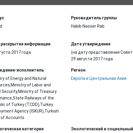
ус
Руководитель группы
d
Habib Nasser Rab
 раскрытия информации
Дата утверждения
густа 2017 года
(на дату представления Совет
29 августа 2017 года
ждение-исполнитель
Регион
try of Energy and Natural
Европа и Центральная Азия
rces,Ministry of Labor and
l Security,Ministry of Treasury
inance,State Railways of the
lic of Turkey (TCDD),Turkey
yment Agency (ISKUR),Turkish
 of Accounts
огическая категория
Экологический и социальный