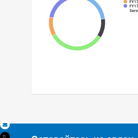
FY17
FY17
Serv
Электронная почта
Tweet