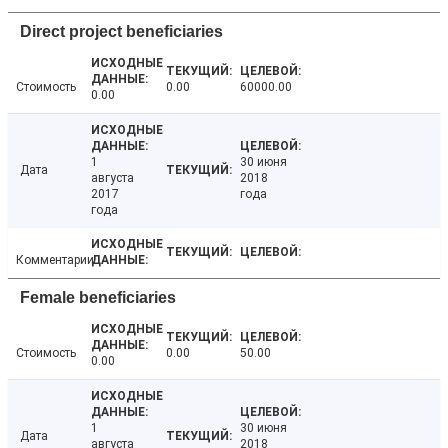
Direct project beneficiaries
Стоимость
0.00
60000.00
0.00
1
30 июня
Дата
августа
2018
2017
года
года
Комментарии
Female beneficiaries
Стоимость
0.00
50.00
0.00
1
30 июня
Дата
августа
2018