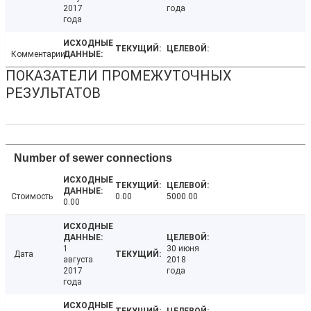
2017
года
года
Комментарии
ПОКАЗАТЕЛИ ПРОМЕЖУТОЧНЫХ
РЕЗУЛЬТАТОВ
Number of sewer connections
Стоимость
0.00
5000.00
0.00
1
30 июня
Дата
августа
2018
2017
года
года