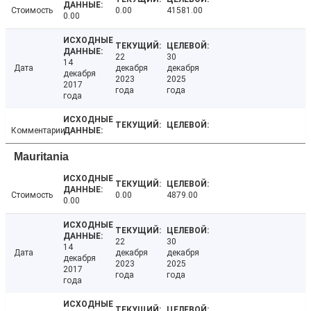
Стоимость
0.00
41581.00
0.00
22
30
14
Дата
декабря
декабря
декабря
2023
2025
2017
года
года
года
Комментарии
Mauritania
Стоимость
0.00
4879.00
0.00
22
30
14
Дата
декабря
декабря
декабря
2023
2025
2017
года
года
года