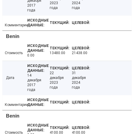
декабря
2023
2024
2017
года
года
года
Комментарии
Benin
Стоимость
13480.00
21438.00
0.00
22
31
14
Дата
декабря
декабря
декабря
2023
2024
2017
года
года
года
Комментарии
Benin
Стоимость
4100.00
4100.00