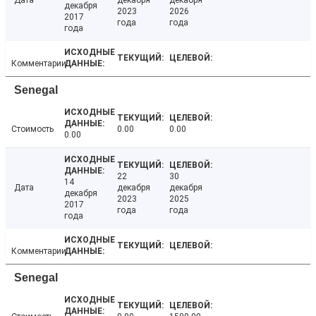
Дата
декабря
декабря
декабря
2023
2026
2017
года
года
года
Комментарии
Senegal
Стоимость
0.00
0.00
0.00
22
30
14
Дата
декабря
декабря
декабря
2023
2025
2017
года
года
года
Комментарии
Senegal