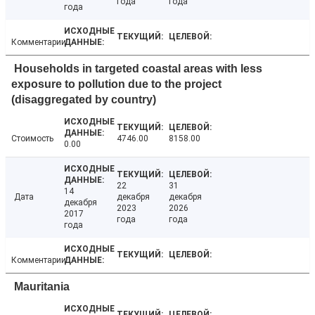
года
года
года
Комментарии
Households in targeted coastal areas with less
exposure to pollution due to the project
(disaggregated by country)
Стоимость
4746.00
8158.00
0.00
22
31
14
Дата
декабря
декабря
декабря
2023
2026
2017
года
года
года
Комментарии
Mauritania