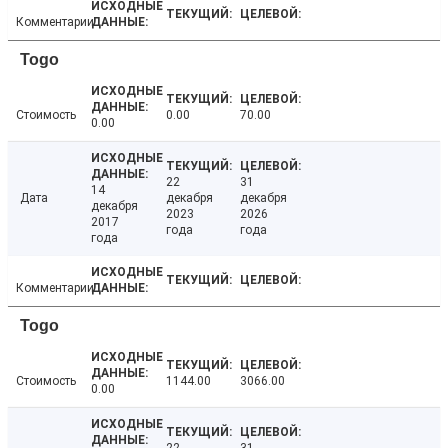
Комментарии
Togo
Стоимость
0.00
70.00
0.00
22
31
14
Дата
декабря
декабря
декабря
2023
2026
2017
года
года
года
Комментарии
Togo
Стоимость
1144.00
3066.00
0.00