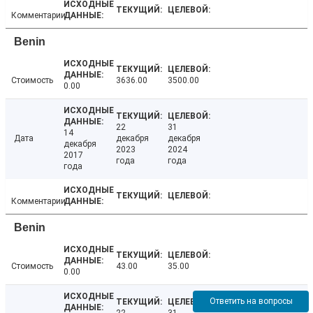
Комментарии
Benin
Стоимость
3636.00
3500.00
0.00
22
31
14
Дата
декабря
декабря
декабря
2023
2024
2017
года
года
года
Комментарии
Benin
Стоимость
43.00
35.00
0.00
Ответить на вопросы