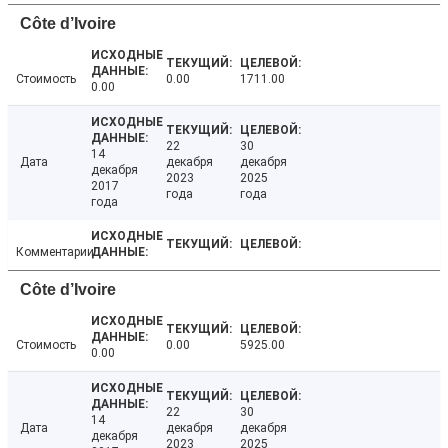
Côte d’Ivoire
Стоимость
0.00
1711.00
0.00
22
30
14
Дата
декабря
декабря
декабря
2023
2025
2017
года
года
года
Комментарии
Côte d’Ivoire
Стоимость
0.00
5925.00
0.00
22
30
14
Дата
декабря
декабря
декабря
2023
2025