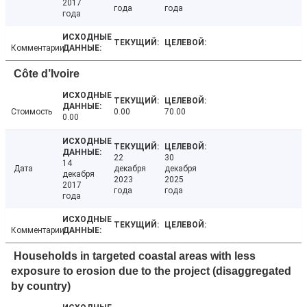
2017
года
года
года
Комментарии
Côte d’Ivoire
Стоимость
0.00
70.00
0.00
22
30
14
Дата
декабря
декабря
декабря
2023
2025
2017
года
года
года
Комментарии
Households in targeted coastal areas with less
exposure to erosion due to the project (disaggregated
by country)