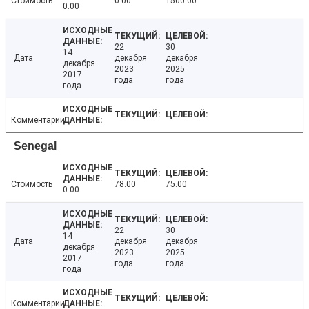
Стоимость
0.00
1500.00
0.00
22
30
14
Дата
декабря
декабря
декабря
2023
2025
2017
года
года
года
Комментарии
Senegal
Стоимость
78.00
75.00
0.00
22
30
14
Дата
декабря
декабря
декабря
2023
2025
2017
года
года
года
Комментарии