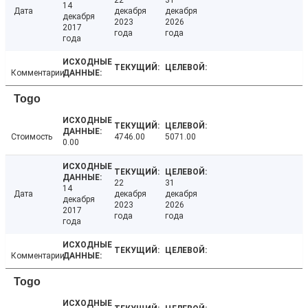
22
31
14
Дата
декабря
декабря
декабря
2023
2026
2017
года
года
года
Комментарии
Togo
Стоимость
4746.00
5071.00
0.00
22
31
14
Дата
декабря
декабря
декабря
2023
2026
2017
года
года
года
Комментарии
Togo