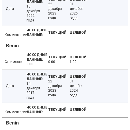
22
31
15
Дата
декабря
декабря
декабря
2023
2026
2022
года
года
года
Комментарии
Benin
Стоимость
0.00
1.00
0.00
22
31
14
Дата
декабря
декабря
декабря
2023
2024
2017
года
года
года
Комментарии
Benin