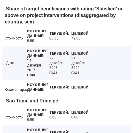
Share of target beneficiaries with rating ‘Satisfied’ or
above on project interventions (disaggregated by
country, sex)
Стоимость
85.00
72.00
0.00
22
31
14
Дата
декабря
декабря
декабря
2023
2026
2017
года
года
года
Комментарии
São Tomé and Príncipe
Стоимость
0.00
0.00
0.00