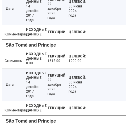
22
14
30 июня
Дата
декабря
декабря
2024
2023
2017
года
года
года
Комментарии
São Tomé and Príncipe
Стоимость
1618.00
1200.00
0.00
22
14
30 июня
Дата
декабря
декабря
2024
2023
2017
года
года
года
Комментарии
São Tomé and Príncipe