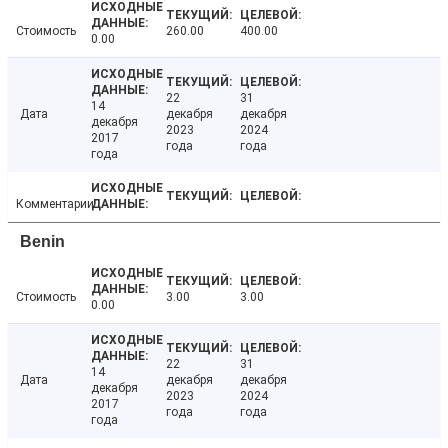
Стоимость
260.00
400.00
0.00
22
31
14
Дата
декабря
декабря
декабря
2023
2024
2017
года
года
года
Комментарии
Benin
Стоимость
3.00
3.00
0.00
22
31
14
Дата
декабря
декабря
декабря
2023
2024
2017
года
года
года