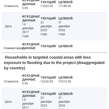
Стоимость
13202.00
17188.00
0.00
22
31
14
Дата
декабря
декабря
декабря
2023
2026
2017
года
года
года
Комментарии
Households in targeted coastal areas with less
exposure to flooding due to the project (disaggregated
by country)
Стоимость
16242.00
73210.00
0.00
22
31
14
Дата
декабря
декабря
декабря
2023
2026
2017