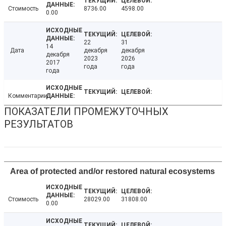
Стоимость
8736.00
4598.00
0.00
22
31
14
Дата
декабря
декабря
декабря
2023
2026
2017
года
года
года
Комментарии
ПОКАЗАТЕЛИ ПРОМЕЖУТОЧНЫХ
РЕЗУЛЬТАТОВ
Area of protected and/or restored natural ecosystems
Стоимость
28029.00
31808.00
0.00