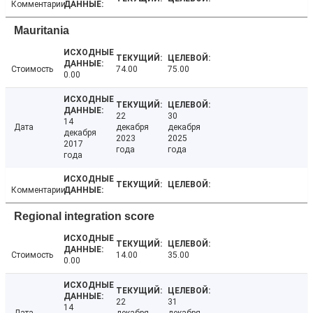
Комментарии
Mauritania
Стоимость
74.00
75.00
0.00
22
30
14
Дата
декабря
декабря
декабря
2023
2025
2017
года
года
года
Комментарии
Regional integration score
Стоимость
14.00
35.00
0.00
22
31
14