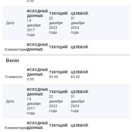
0.00
22
31
14
Дата
декабря
декабря
декабря
2023
2024
2017
года
года
года
Комментарии
Benin
Стоимость
90.00
65.00
0.00
22
31
14
Дата
декабря
декабря
декабря
2023
2024
2017
года
года
года
Комментарии