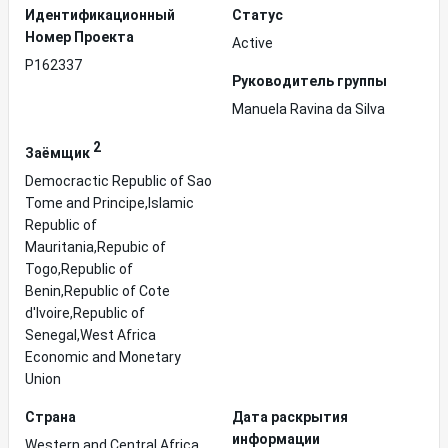
Идентификационный
Статус
Hомер Проекта
Active
P162337
Руководитель группы
Manuela Ravina da Silva
2
Заёмщик
Democractic Republic of Sao
Tome and Principe,Islamic
Republic of
Mauritania,Repubic of
Togo,Republic of
Benin,Republic of Cote
d'Ivoire,Republic of
Senegal,West Africa
Economic and Monetary
Union
Страна
Дата раскрытия
информации
Western and Central Africa