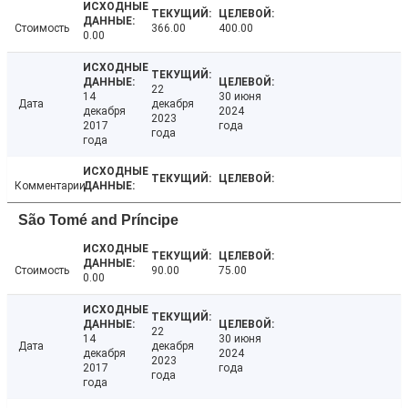
Стоимость
366.00
400.00
0.00
22
14
30 июня
Дата
декабря
декабря
2024
2023
2017
года
года
года
Комментарии
São Tomé and Príncipe
Стоимость
90.00
75.00
0.00
22
14
30 июня
Дата
декабря
декабря
2024
2023
2017
года
года
года