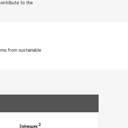
ontribute to the
ome from sustainable
2
Заёмщик