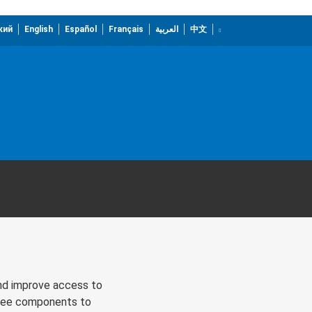
кий
English
Español
Français
العربية
中文
and improve access to
hree components to