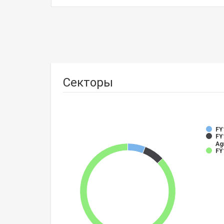
Секторы
FY
FY
Ag
FY