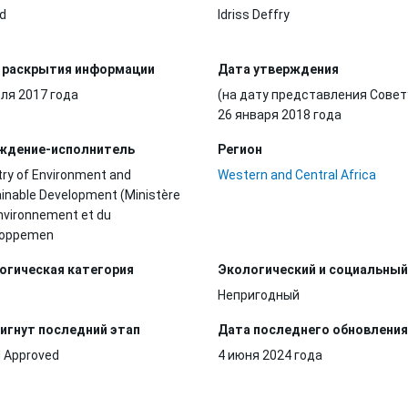
d
Idriss Deffry
 раскрытия информации
Дата утверждения
ля 2017 года
(на дату представления Совет
26 января 2018 года
ждение-исполнитель
Регион
try of Environment and
Western and Central Africa
inable Development (Ministère
Environnement et du
loppemen
огическая категория
Экологический и социальный
Непригодный
игнут последний этап
Дата последнего обновления
 Approved
4 июня 2024 года