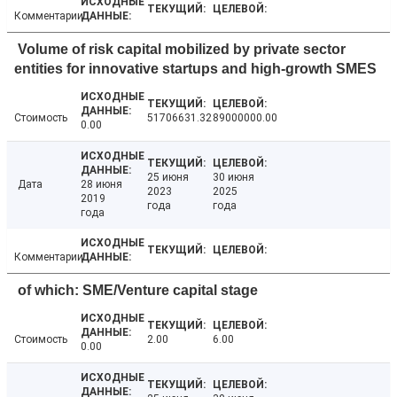
Комментарии
Volume of risk capital mobilized by private sector
entities for innovative startups and high-growth SMES
Стоимость
51706631.32
89000000.00
0.00
25 июня
30 июня
Дата
28 июня
2023
2025
2019
года
года
года
Комментарии
of which: SME/Venture capital stage
Стоимость
2.00
6.00
0.00