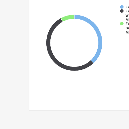
F
FY
W
M
FY
S
M