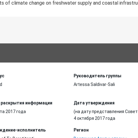
cts of climate change on freshwater supply and coastal infrastru
ус
Руководитель группы
d
Artessa Saldivar-Sali
 раскрытия информации
Дата утверждения
та 2017 года
(на дату представления Совет
4 октября 2017 года
ждение-исполнитель
Регион