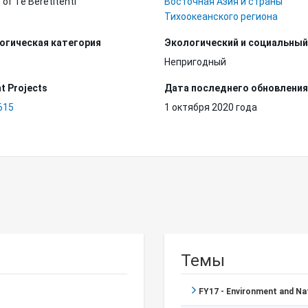
 of Te Beretitenti
Восточная Азия и страны
Тихоокеанского региона
огическая категория
Экологический и социальный
Непригодный
t Projects
Дата последнего обновления
615
1 октября 2020 года
Темы
FY17 - Environment and N