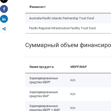
Распечатать
Финансист
Share
Australia-Pacific Islands Partnership Trust Fund
Share
Pacific Regional Infrastructure Facility Trust Fund
Суммарный объем финансиро
Линия продукта
МБРР/МАР
Зарезервированные
Н/п
средства МБРР
Зарезервированные
Н/п
средства МАР
Зарезервированные
Н/п
средства МБРР + МАР