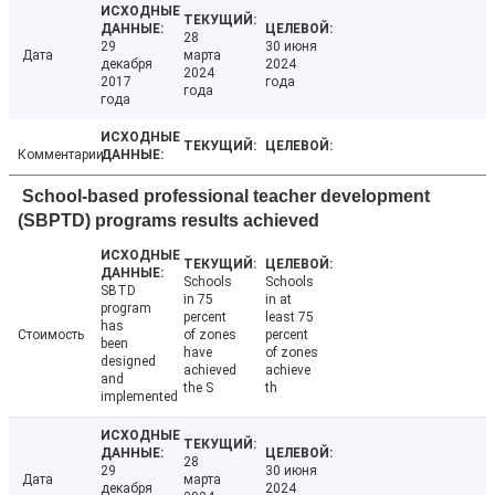
28
29
30 июня
Дата
марта
декабря
2024
2024
2017
года
года
года
Комментарии
School-based professional teacher development
(SBPTD) programs results achieved
Schools
Schools
SBTD
in 75
in at
program
percent
least 75
has
Стоимость
of zones
percent
been
have
of zones
designed
achieved
achieve
and
the S
th
implemented
28
29
30 июня
Дата
марта
декабря
2024