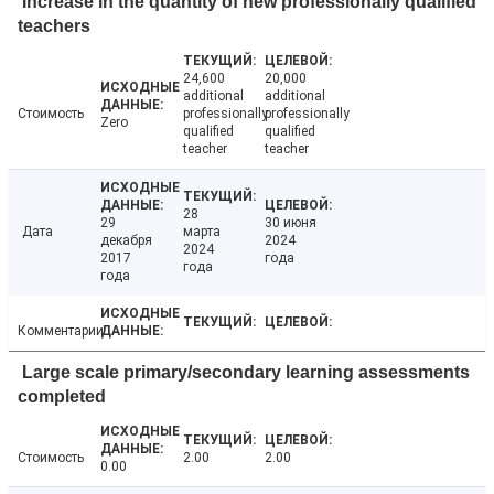
Increase in the quantity of new professionally qualified
teachers
24,600
20,000
additional
additional
Стоимость
professionally
professionally
Zero
qualified
qualified
teacher
teacher
28
29
30 июня
Дата
марта
декабря
2024
2024
2017
года
года
года
Комментарии
Large scale primary/secondary learning assessments
completed
Стоимость
2.00
2.00
0.00