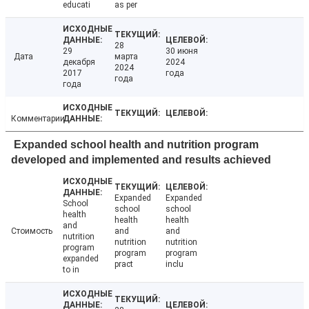
educati
as per
28
29
30 июня
Дата
марта
декабря
2024
2024
2017
года
года
года
Комментарии
Expanded school health and nutrition program
developed and implemented and results achieved
Expanded
Expanded
School
school
school
health
health
health
and
Стоимость
and
and
nutrition
nutrition
nutrition
program
program
program
expanded
pract
inclu
to in