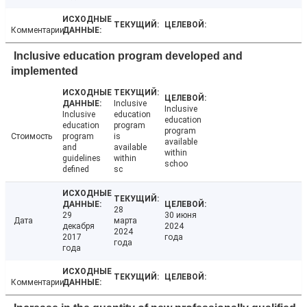
Комментарии
Inclusive education program developed and
implemented
Inclusive
Inclusive
Inclusive
education
education
education
program
program
Стоимость
program
is
available
and
available
within
guidelines
within
schoo
defined
sc
28
29
30 июня
Дата
марта
декабря
2024
2024
2017
года
года
года
Комментарии