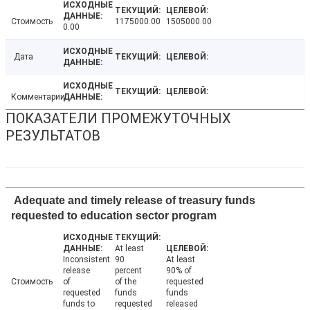
Стоимость
1175000.00
1505000.00
0.00
Дата
Комментарии
ПОКАЗАТЕЛИ ПРОМЕЖУТОЧНЫХ
РЕЗУЛЬТАТОВ
Adequate and timely release of treasury funds
requested to education sector program
At least
Inconsistent
90
At least
release
percent
90% of
Стоимость
of
of the
requested
requested
funds
funds
funds to
requested
released