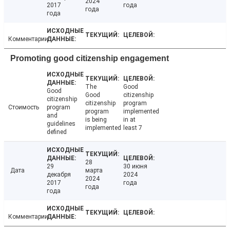
2024
2017
года
года
года
Комментарии
Promoting good citizenship engagement
The
Good
Good
Good
citizenship
citizenship
citizenship
program
Стоимость
program
program
implemented
and
is being
in at
guidelines
implemented
least 7
defined
28
29
30 июня
Дата
марта
декабря
2024
2024
2017
года
года
года
Комментарии