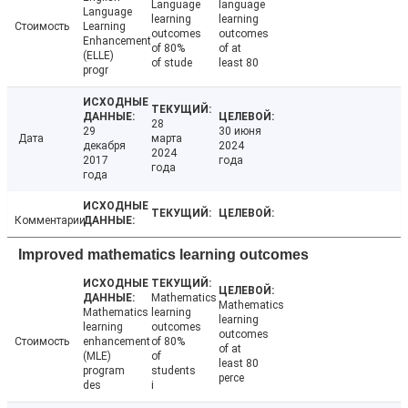
Language
language
Language
learning
learning
Стоимость
Learning
outcomes
outcomes
Enhancement
of 80%
of at
(ELLE)
of stude
least 80
progr
28
29
30 июня
Дата
марта
декабря
2024
2024
2017
года
года
года
Комментарии
Improved mathematics learning outcomes
Mathematics
Mathematics
Mathematics
learning
learning
learning
outcomes
outcomes
Стоимость
enhancement
of 80%
of at
(MLE)
of
least 80
program
students
perce
des
i