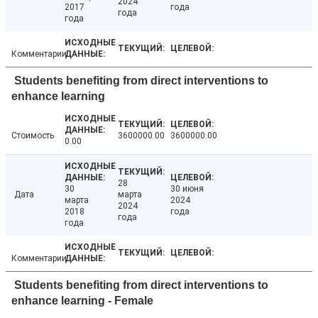
2024
2017
года
года
года
Комментарии
Students benefiting from direct interventions to
enhance learning
Стоимость
3600000.00
3600000.00
0.00
28
30
30 июня
Дата
марта
марта
2024
2024
2018
года
года
года
Комментарии
Students benefiting from direct interventions to
enhance learning - Female