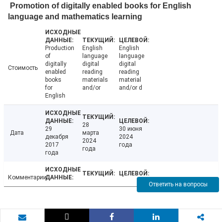
Promotion of digitally enabled books for English
language and mathematics learning
Production
English
English
of
language
language
digitally
digital
digital
Стоимость
enabled
reading
reading
books
materials
material
for
and/or
and/or d
English
28
29
30 июня
Дата
марта
декабря
2024
2024
2017
года
года
года
Комментарии
Ответить на вопросы