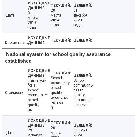
28
31
31
Дата
марта
декабря
марта
2024
2023
2018
года
года
года
Комментарии
National system for school quality assurance
established
School
Framework
School
community
for a
community-
based
school
based
Стоимость
quality
community-
quality
assurance
based
assurance
reviews
quality
self-revi
h
as
28
29
30 июня
Дата
марта
декабря
2024