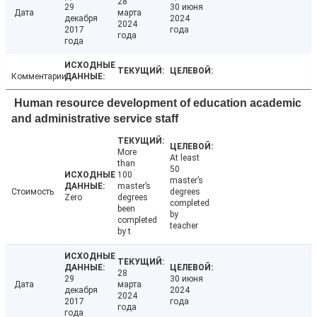
28
29
30 июня
Дата
марта
декабря
2024
2024
2017
года
года
года
Комментарии
Human resource development of education academic
and administrative service staff
More
At least
than
50
100
master’s
master’s
Стоимость
degrees
Zero
degrees
completed
been
by
completed
teacher
by t
28
29
30 июня
Дата
марта
декабря
2024
2024
2017
года
года
года