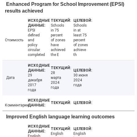
Enhanced Program for School Improvement (EPSI)
results achieved
Schools
Schools
EPSI
in 75
in at
defined
percent
least 75
Стоимость
and
of zones
percent
policy
have
of zones
circular
achieved
achieve
completed
the E
th
28
29
30 июня
Дата
марта
декабря
2024
2024
2017
года
года
года
Комментарии
Improved English language learning outcomes
English
English
English