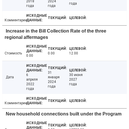
2018
2024
года
года
года
Комментарии
Increase in the Bill Collection Rate of the three
regional affermages
Стоимость
0.00
12.00
0.00
31
6
30 июня
Дата
января
апреля
2027
2024
2022
года
года
года
Комментарии
New household connections built under the Program