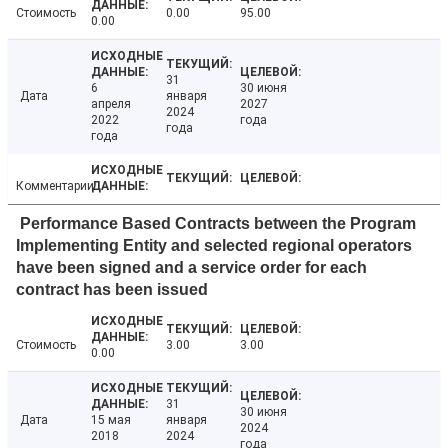
Стоимость
0.00
95.00
0.00
31
6
30 июня
Дата
января
апреля
2027
2024
2022
года
года
года
Комментарии
Performance Based Contracts between the Program
Implementing Entity and selected regional operators
have been signed and a service order for each
contract has been issued
Стоимость
3.00
3.00
0.00
31
30 июня
Дата
15 мая
января
2024
2018
2024
года