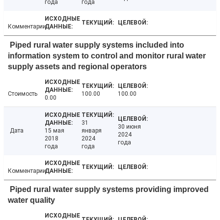
года
года
Комментарии
Piped rural water supply systems included into
information system to control and monitor rural water
supply assets and regional operators
Стоимость
100.00
100.00
0.00
31
30 июня
Дата
15 мая
января
2024
2018
2024
года
года
года
Комментарии
Piped rural water supply systems providing improved
water quality