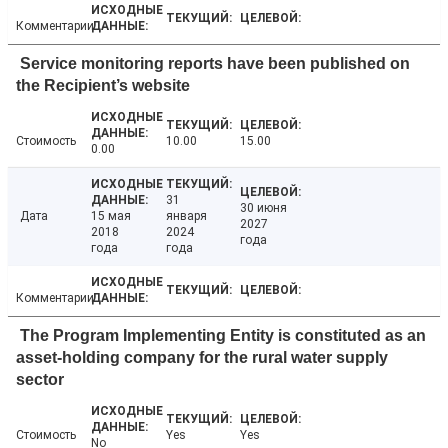
Комментарии
Service monitoring reports have been published on
the Recipient’s website
Стоимость
10.00
15.00
0.00
31
30 июня
Дата
15 мая
января
2027
2018
2024
года
года
года
Комментарии
The Program Implementing Entity is constituted as an
asset-holding company for the rural water supply
sector
Стоимость
Yes
Yes
No