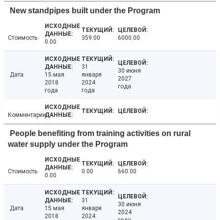
New standpipes built under the Program
Стоимость
359.00
6000.00
0.00
31
30 июня
Дата
15 мая
января
2027
2018
2024
года
года
года
Комментарии
People benefiting from training activities on rural
water supply under the Program
Стоимость
0.00
660.00
0.00
31
30 июня
Дата
15 мая
января
2024
2018
2024