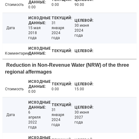
Стоимость
0.00
90.00
0.00
31
30 июня
Дата
15 мая
января
2024
2018
2024
года
года
года
Комментарии
Reduction in Non-Revenue Water (NRW) of the three
regional affermages
Стоимость
0.00
15.00
0.00
31
6
30 июня
Дата
января
апреля
2027
2024
2022
года
года
года