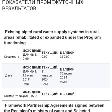
ПОКАЗАТЕЛИ ПРОМЕЖУТОЧНЫХ
РЕЗУЛЬТАТОВ
Existing piped rural water supply systems in rural
areas rehabilitated or expanded under the Program
functioning
Стоимость
0.00
360.00
0.00
31
30 июня
Дата
15 мая
января
2024
2018
2024
года
года
года
Комментарии
Framework Partnership Agreements signed between
the Recipient’s ministry of water and Selected