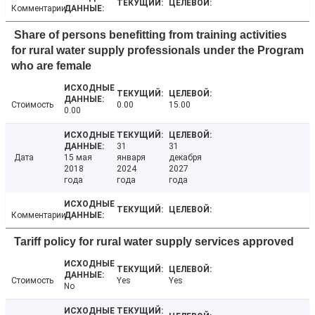
Комментарии
Share of persons benefitting from training activities
for rural water supply professionals under the Program
who are female
Стоимость
0.00
15.00
0.00
31
31
Дата
15 мая
января
декабря
2018
2024
2027
года
года
года
Комментарии
Tariff policy for rural water supply services approved
Стоимость
Yes
Yes
No