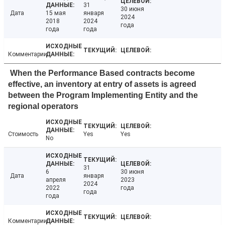
31
30 июня
Дата
15 мая
января
2024
2018
2024
года
года
года
Комментарии
When the Performance Based contracts become
effective, an inventory at entry of assets is agreed
between the Program Implementing Entity and the
regional operators
Стоимость
Yes
Yes
No
31
6
30 июня
Дата
января
апреля
2023
2024
2022
года
года
года
Комментарии