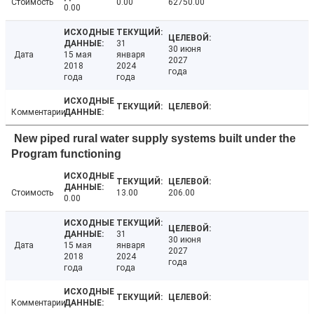
Стоимость
0.00
62750.00
0.00
31
30 июня
Дата
15 мая
января
2027
2018
2024
года
года
года
Комментарии
New piped rural water supply systems built under the
Program functioning
Стоимость
13.00
206.00
0.00
31
30 июня
Дата
15 мая
января
2027
2018
2024
года
года
года
Комментарии