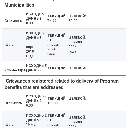
Municipalities
Стоимость
74.00
50.00
0.00
31
1
30 июня
Дата
января
апреля
2024
2024
2018
года
года
года
Комментарии
Grievances registered related to delivery of Program
benefits that are addressed
Стоимость
100.00
80.00
0.00
31
30 июня
Дата
15 мая
января
2024