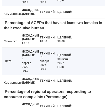
года
года
года
Комментарии
Percentage of ACEPs that have at least two females in
their executive bureau
Стоимость
10.00
30.00
10.00
31
6
30 июня
Дата
января
апреля
2027
2024
2022
года
года
года
Комментарии
Percentage of regional operators responding to
consumer complaints (Percentage)