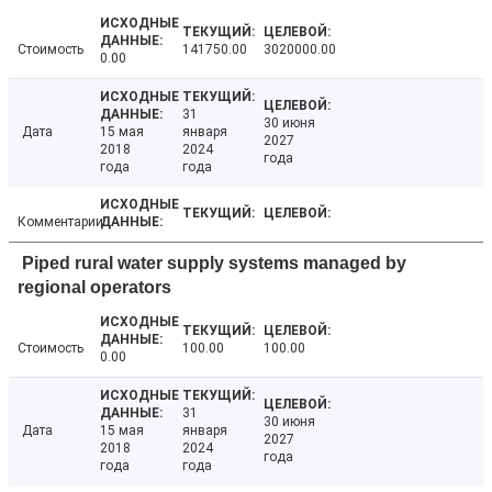
Стоимость
141750.00
3020000.00
0.00
31
30 июня
Дата
15 мая
января
2027
2018
2024
года
года
года
Комментарии
Piped rural water supply systems managed by
regional operators
Стоимость
100.00
100.00
0.00
31
30 июня
Дата
15 мая
января
2027
2018
2024
года
года
года