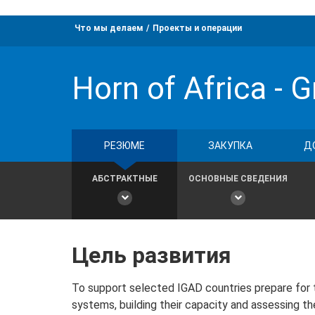
Что мы делаем
Проекты и операции
Horn of Africa - G
РЕЗЮМЕ
ЗАКУПКА
Д
АБСТРАКТНЫЕ
ОСНОВНЫЕ СВЕДЕНИЯ
Цель развития
To support selected IGAD countries prepare fo
systems, building their capacity and assessing the