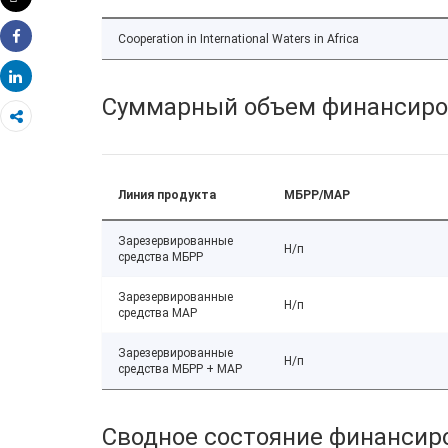
Распечатать
Cooperation in International Waters in Africa
Share
Share
Суммарный объем финансиро
Линия продукта
МБРР/МАР
Зарезервированные
Н/п
средства МБРР
Зарезервированные
Н/п
средства МАР
Зарезервированные
Н/п
средства МБРР + МАР
Сводное состояние финансиро