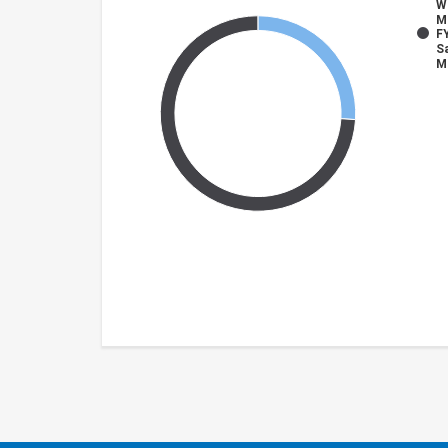
W
M
FY
S
M