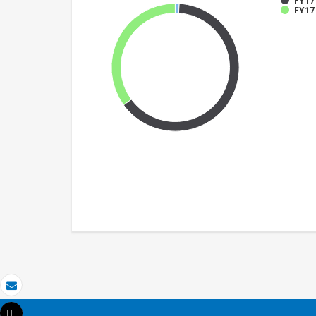
FY17
FY17 
Электронная почта
Tweet