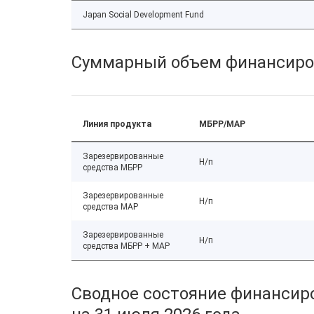
Japan Social Development Fund
Суммарный объем финансиро
Линия продукта
МБРР/МАР
Зарезервированные
Н/п
средства МБРР
Зарезервированные
Н/п
средства МАР
Зарезервированные
Н/п
средства МБРР + МАР
Сводное состояние финансиро