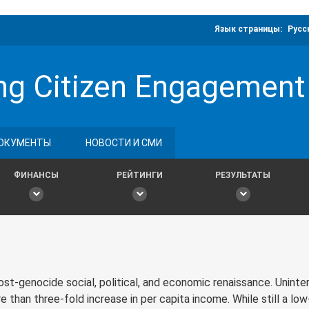
Язык страницы:
Русс
g Citizen Engagement 
ОКУМЕНТЫ
НОВОСТИ И СМИ
ФИНАНСЫ
РЕЙТИНГИ
РЕЗУЛЬТАТЫ
ost-genocide social, political, and economic renaissance. Unint
 than three‐fold increase in per capita income. While still a lo