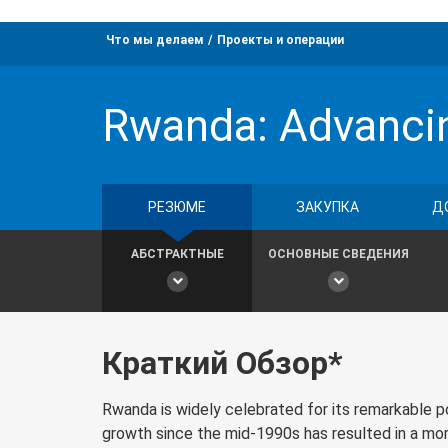
Что мы делаем
Проекты и операции
Rwanda: Advancin
РЕЗЮМЕ
ЗАКУПКА
Д
АБСТРАКТНЫЕ
ОСНОВНЫЕ СВЕДЕНИЯ
Краткий Обзор*
Rwanda is widely celebrated for its remarkable p
growth since the mid‐1990s has resulted in a more