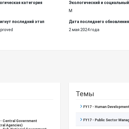
огическая категория
Экологический и социальный
M
игнут последний этап
Дата последнего обновления
pproved
2 мая 2024 года
Темы
FY17 - Human Development
FY17 - Public Sector Man
 - Central Government
ral Agencies)