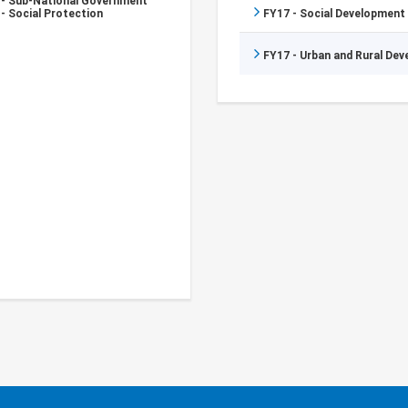
 - Sub-National Government
- Social Protection
FY17 - Social Development
FY17 - Urban and Rural De