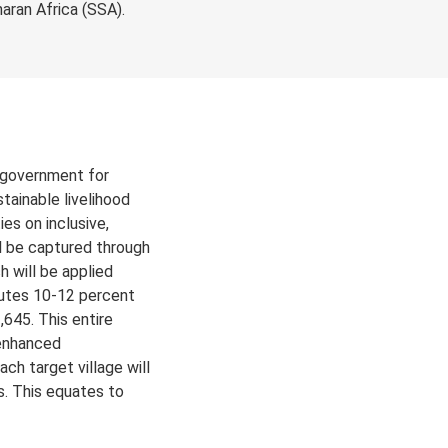
aran Africa (SSA).
 government for
tainable livelihood
ies on inclusive,
ll be captured through
h will be applied
itutes 10-12 percent
2,645. This entire
 enhanced
ch target village will
s. This equates to