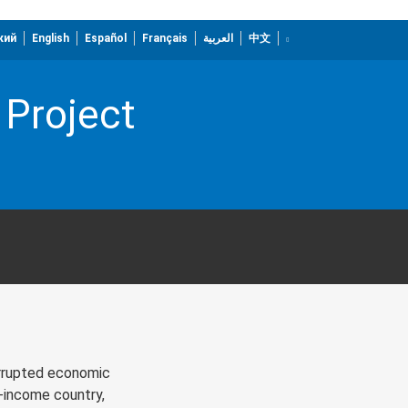
кий
English
Español
Français
العربية
中文
Project
errupted economic
w‐income country,