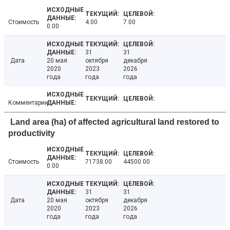
Стоимость
4.00
7.00
0.00
31
31
Дата
20 мая
октября
декабря
2020
2023
2026
года
года
года
Комментарии
Land area (ha) of affected agricultural land restored to
productivity
Стоимость
71738.00
44500.00
0.00
31
31
Дата
20 мая
октября
декабря
2020
2023
2026
года
года
года