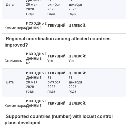
31
31
Дата
20 мая
октября
декабря
2020
2023
2026
года
года
года
Комментарии
Regional coordination among affected countries
improved?
Стоимость
Yes
Yes
No
31
31
Дата
20 мая
октября
декабря
2020
2023
2026
года
года
года
Комментарии
Supported countries (number) with locust control
plans developed