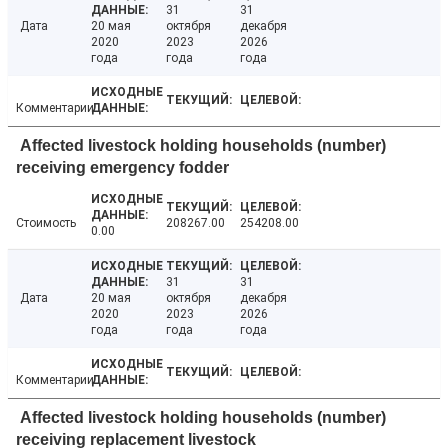
31
31
Дата
20 мая
октября
декабря
2020
2023
2026
года
года
года
Комментарии
Affected livestock holding households (number)
receiving emergency fodder
Стоимость
208267.00
254208.00
0.00
31
31
Дата
20 мая
октября
декабря
2020
2023
2026
года
года
года
Комментарии
Affected livestock holding households (number)
receiving replacement livestock