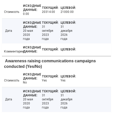
Стоимость
20314.00
21000.00
0.00
31
31
Дата
20 мая
октября
декабря
2020
2023
2026
года
года
года
Комментарии
Awareness raising communications campaigns
conducted (Yes/No)
Стоимость
Yes
Yes
No
31
31
Дата
20 мая
октября
декабря
2020
2023
2026
года
года
года