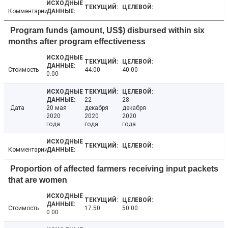
Комментарии
Program funds (amount, US$) disbursed within six
months after program effectiveness
Стоимость
44.00
40.00
0.00
22
28
Дата
20 мая
декабря
декабря
2020
2020
2020
года
года
года
Комментарии
Proportion of affected farmers receiving input packets
that are women
Стоимость
17.50
50.00
0.00