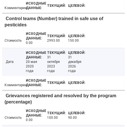
Комментарии
Control teams (Number) trained in safe use of
pesticides
Стоимость
2993.00
150.00
0.00
31
31
Дата
20 мая
октября
декабря
2020
2023
2026
года
года
года
Комментарии
Grievances registered and resolved by the program
(percentage)
Стоимость
100.00
90.00
0.00