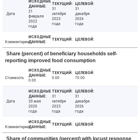
31
31
21
Дата
октября
декабря
февраля
2023
2026
2022
года
года
года
Комментарии
Share (percent) of beneficiary households self-
reporting improved food consumption
Стоимость
0.00
70.00
0.00
31
31
Дата
20 мая
октября
декабря
2020
2023
2026
года
года
года
Комментарии
Share of communities (percent) with locust response