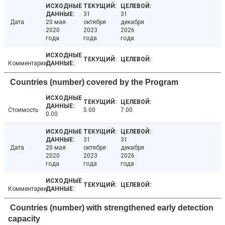
31
31
Дата
20 мая
октября
декабря
2020
2023
2026
года
года
года
Комментарии
Countries (number) covered by the Program
Стоимость
5.00
7.00
0.00
31
31
Дата
20 мая
октября
декабря
2020
2023
2026
года
года
года
Комментарии
Countries (number) with strengthened early detection
capacity