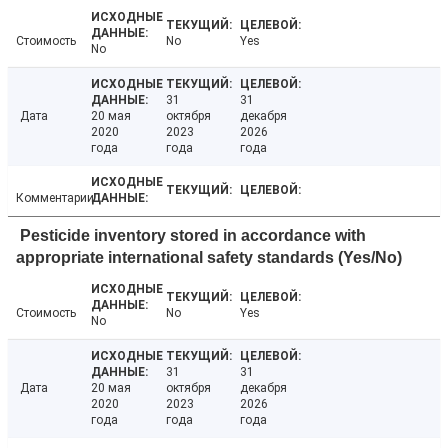
Стоимость
No
Yes
No
31
31
Дата
20 мая
октября
декабря
2020
2023
2026
года
года
года
Комментарии
Pesticide inventory stored in accordance with
appropriate international safety standards (Yes/No)
Стоимость
No
Yes
No
31
31
Дата
20 мая
октября
декабря
2020
2023
2026
года
года
года