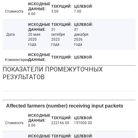
Стоимость
3.00
7.00
0.00
31
31
Дата
20 мая
октября
декабря
2020
2023
2026
года
года
года
Комментарии
ПОКАЗАТЕЛИ ПРОМЕЖУТОЧНЫХ
РЕЗУЛЬТАТОВ
Affected farmers (number) receiving input packets
Стоимость
222166.00
197000.00
0.00