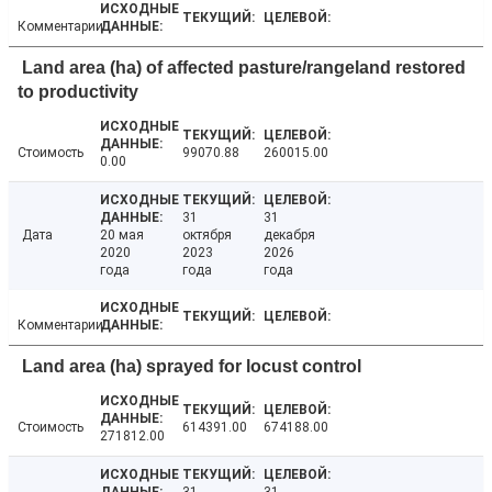
Комментарии
Land area (ha) of affected pasture/rangeland restored
to productivity
Стоимость
99070.88
260015.00
0.00
31
31
Дата
20 мая
октября
декабря
2020
2023
2026
года
года
года
Комментарии
Land area (ha) sprayed for locust control
Стоимость
614391.00
674188.00
271812.00