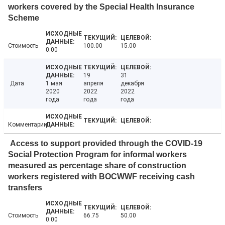
workers covered by the Special Health Insurance
Scheme
Стоимость
100.00
15.00
0.00
19
31
Дата
1 мая
апреля
декабря
2020
2022
2022
года
года
года
Комментарии
Access to support provided through the COVID-19
Social Protection Program for informal workers
measured as percentage share of construction
workers registered with BOCWWF receiving cash
transfers
Стоимость
66.75
50.00
0.00