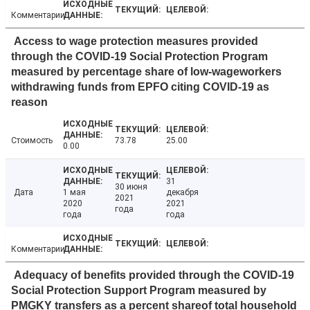
Комментарии
Access to wage protection measures provided
through the COVID-19 Social Protection Program
measured by percentage share of low-wageworkers
withdrawing funds from EPFO citing COVID-19 as
reason
Стоимость
73.78
25.00
0.00
31
30 июня
Дата
1 мая
декабря
2021
2020
2021
года
года
года
Комментарии
Adequacy of benefits provided through the COVID-19
Social Protection Support Program measured by
PMGKY transfers as a percent shareof total household