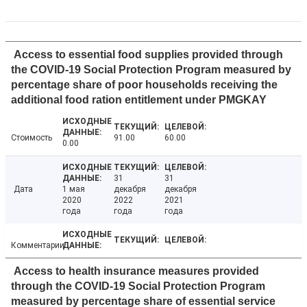
Access to essential food supplies provided through
the COVID-19 Social Protection Program measured by
percentage share of poor households receiving the
additional food ration entitlement under PMGKAY
Стоимость
91.00
60.00
0.00
31
31
Дата
1 мая
декабря
декабря
2020
2022
2021
года
года
года
Комментарии
Access to health insurance measures provided
through the COVID-19 Social Protection Program
measured by percentage share of essential service