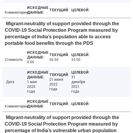
Комментарии
Migrant-neutrality of support provided through the
COVID-19 Social Protection Program measured by
percentage of India’s population able to access
portable food benefits through the PDS
Стоимость
56.50
33.00
0.00
31
21 июня
Дата
1 мая
декабря
2022
2020
2021
года
года
года
Комментарии
Migrant-neutrality of support provided through the
COVID-19 Social Protection Program measured by
percentage of India’s vulnerable urban population