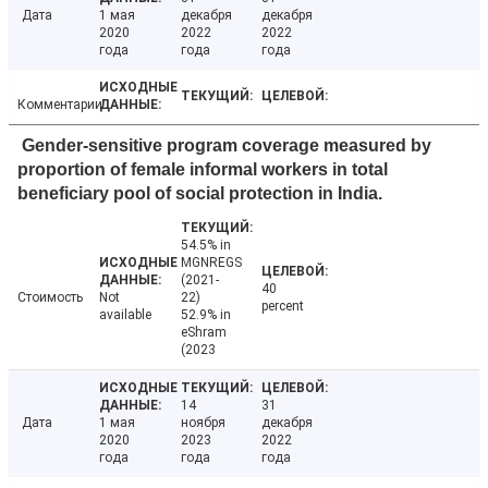
Дата
1 мая
декабря
декабря
2020
2022
2022
года
года
года
Комментарии
Gender-sensitive program coverage measured by
proportion of female informal workers in total
beneficiary pool of social protection in India.
54.5% in
MGNREGS
(2021-
40
Стоимость
Not
22)
percent
available
52.9% in
eShram
(2023
14
31
Дата
1 мая
ноября
декабря
2020
2023
2022
года
года
года