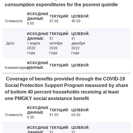
consumption expenditures for the poorest quintile
Стоимость
47.00
40.00
0.00
31
31
Дата
1 марта
октября
декабря
2020
2020
2022
года
года
года
Комментарии
Coverage of benefits provided through the COVID-19
Social Protection Support Program measured by share
of bottom 40 percent households receiving at least
one PMGKY social assistance benefit
Стоимость
91.00
60.00
0.00
31
31