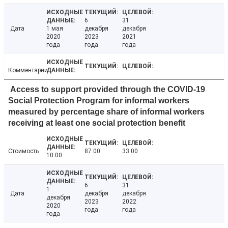
6
31
Дата
1 мая
декабря
декабря
2020
2023
2021
года
года
года
Комментарии
Access to support provided through the COVID-19
Social Protection Program for informal workers
measured by percentage share of informal workers
receiving at least one social protection benefit
Стоимость
87.00
33.00
10.00
6
31
1
Дата
декабря
декабря
декабря
2023
2022
2020
года
года
года