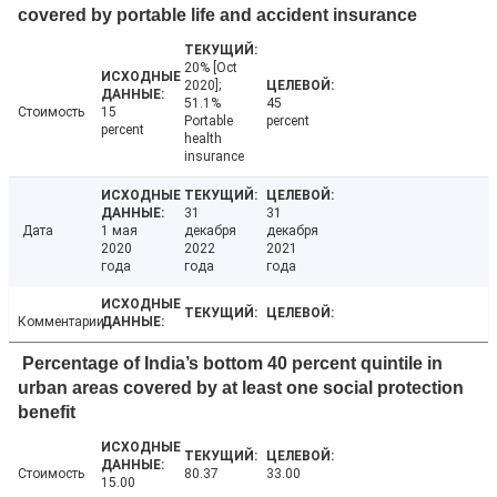
covered by portable life and accident insurance
20% [Oct
2020];
51.1%
45
Стоимость
15
Portable
percent
percent
health
insurance
31
31
Дата
1 мая
декабря
декабря
2020
2022
2021
года
года
года
Комментарии
Percentage of India’s bottom 40 percent quintile in
urban areas covered by at least one social protection
benefit
Стоимость
80.37
33.00
15.00