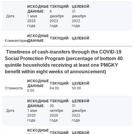
6
31
Дата
1 мая
декабря
декабря
2020
2023
2022
года
года
года
Комментарии
Timeliness of cash-transfers through the COVID-19
Social Protection Program (percentage of bottom 40
quintile households receiving at least one PMGKY
benefit within eight weeks of announcement)
Стоимость
84.00
50.00
0.00
30
31
Дата
1 мая
октября
декабря
2020
2020
2022
года
года
года