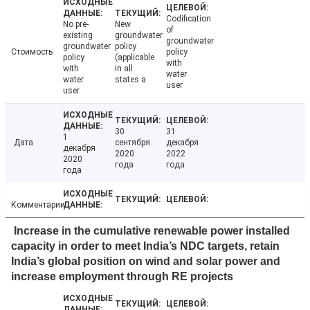
Codification
No pre-
New
of
existing
groundwater
groundwater
groundwater
policy
Стоимость
policy
policy
(applicable
with
with
in all
water
water
states a
user
user
30
31
1
Дата
сентября
декабря
декабря
2020
2022
2020
года
года
года
Комментарии
Increase in the cumulative renewable power installed
capacity in order to meet India’s NDC targets, retain
India’s global position on wind and solar power and
increase employment through RE projects