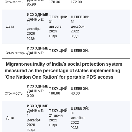
Стоимость
178.36
172.00
85.90
31
31
1
Дата
августа
декабря
декабря
2023
2022
2020
года
года
года
Комментарии
Migrant-neutrality of India’s social protection system
measured as the percentage of states implementing
‘One Nation One Ration’ for portable PDS access
Стоимость
100.00
40.00
0.00
31
1
21 июня
Дата
декабря
декабря
2022
2022
2020
года
года
года