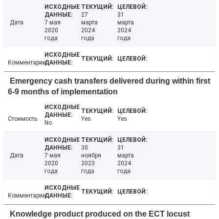
27
31
Дата
7 мая
марта
марта
2020
2024
2024
года
года
года
Комментарии
Emergency cash transfers delivered during within first
6-9 months of implementation
Стоимость
Yes
Yes
No
30
31
Дата
7 мая
ноября
марта
2020
2023
2024
года
года
года
Комментарии
Knowledge product produced on the ECT locust