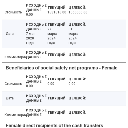
Стоимость
1581516.00
1560000.00
0.00
27
31
Дата
7 мая
марта
марта
2020
2024
2024
года
года
года
Комментарии
Beneficiaries of social safety net programs - Female
Стоимость
0.00
0.00
0.00
Дата
Комментарии
Female direct recipients of the cash transfers