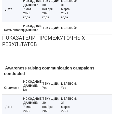
30
31
Дата
7 мая
ноября
марта
2020
2023
2024
года
года
года
Комментарии
ПОКАЗАТЕЛИ ПРОМЕЖУТОЧНЫХ
РЕЗУЛЬТАТОВ
Awareness raising communication campaigns
conducted
Стоимость
Yes
Yes
No
30
31
Дата
7 мая
ноября
марта
2020
2023
2024