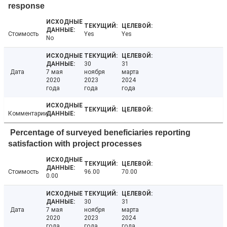
response
Стоимость
Yes
Yes
No
30
31
Дата
7 мая
ноября
марта
2020
2023
2024
года
года
года
Комментарии
Percentage of surveyed beneficiaries reporting
satisfaction with project processes
Стоимость
96.00
70.00
0.00
30
31
Дата
7 мая
ноября
марта
2020
2023
2024
года
года
года