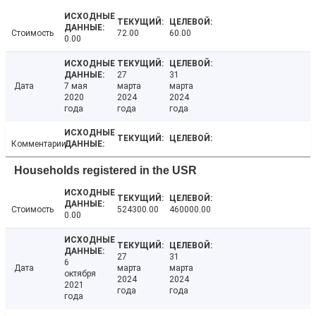
Стоимость
72.00
60.00
0.00
27
31
Дата
7 мая
марта
марта
2020
2024
2024
года
года
года
Комментарии
Households registered in the USR
Стоимость
524300.00
460000.00
0.00
27
31
6
Дата
марта
марта
октября
2024
2024
2021
года
года
года