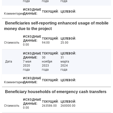
года
года
года
Комментарии
Beneficiaries self-reporting enhanced usage of mobile
money due to the project
Стоимость
94.00
25.00
0.00
30
31
Дата
7 мая
ноября
марта
2020
2023
2024
года
года
года
Комментарии
Beneficiary households of emergency cash transfers
Стоимость
263586.00
260000.00
0.00