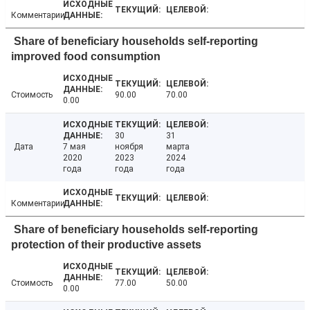
Комментарии
Share of beneficiary households self-reporting
improved food consumption
Стоимость
90.00
70.00
0.00
30
31
Дата
7 мая
ноября
марта
2020
2023
2024
года
года
года
Комментарии
Share of beneficiary households self-reporting
protection of their productive assets
Стоимость
77.00
50.00
0.00