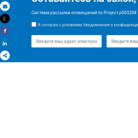
Электронная почта
Система рассылки оповещений по Project p003208
Tweet
Распечатать
Я согласен с условиями Уведомления о конфиденц
Share
Share